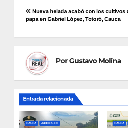
Navegación
Nueva helada acabó con los cultivos 
papa en Gabriel López, Totoró, Cauca
de
entradas
Por
Gustavo Molina
Entrada relacionada
CAUCA
JUDICIALES
CAUCA