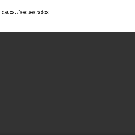
l cauca
,
#secuestrados