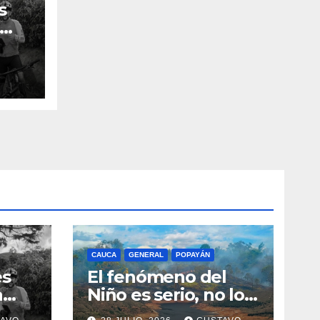
s
n el
CAUCA
GENERAL
POPAYÁN
es
El fenómeno del
a
Niño es serio, no lo
tome a juego