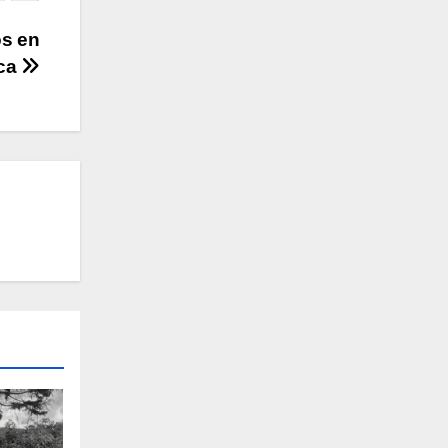
os en
uca