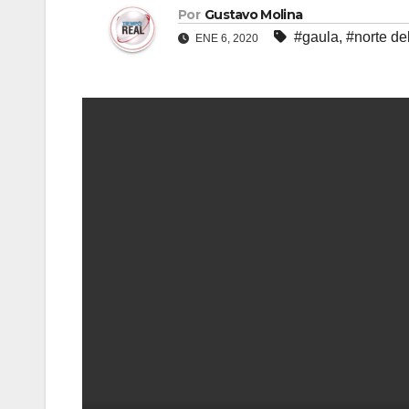
Por
Gustavo Molina
#gaula
,
#norte de
ENE 6, 2020