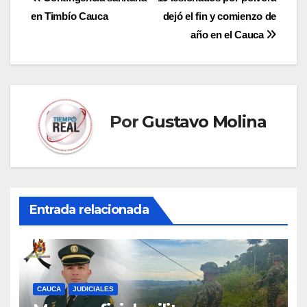
Navegación
en Timbío Cauca
dejó el fin y comienzo de
de
año en el Cauca
entradas
Por
Gustavo Molina
Entrada relacionada
CAUCA
JUDICIALES