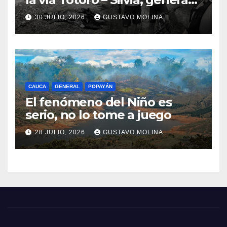
consternación en el Cauca
30 JULIO, 2026
GUSTAVO MOLINA
CAUCA
GENERAL
POPAYÁN
El fenómeno del Niño es
serio, no lo tome a juego
28 JULIO, 2026
GUSTAVO MOLINA