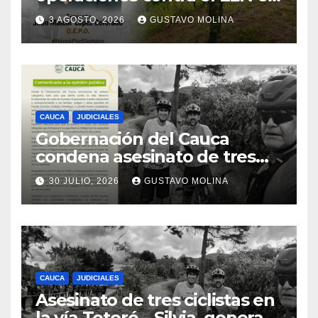
el sur del Cauca
3 AGOSTO, 2026
GUSTAVO MOLINA
CAUCA
JUDICIALES
Gobernación del Cauca
condena asesinato de tres
ciudadanos y exige medidas
30 JULIO, 2026
GUSTAVO MOLINA
urgentes al Gobierno
Nacional
CAUCA
JUDICIALES
Asesinato de tres ciclistas en
la vía Totoró – Silvia, genera