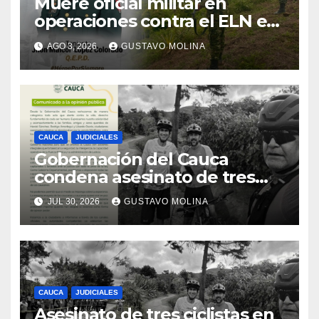
Muere oficial militar en
operaciones contra el ELN en
el sur del Cauca
AGO 3, 2026
GUSTAVO MOLINA
CAUCA
JUDICIALES
Gobernación del Cauca
condena asesinato de tres
ciudadanos y exige medidas
JUL 30, 2026
GUSTAVO MOLINA
urgentes al Gobierno
Nacional
CAUCA
JUDICIALES
Asesinato de tres ciclistas en