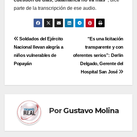
parte de la transcripción de ese audio.
Navegación
Soldados del Ejército
“Es una licitación
Nacional llevan alegría a
transparente y con
de
niños vulnerables de
oferentes serios”: Derlin
entradas
Popayán
Delgado, Gerente del
Hospital San José
Por
Gustavo Molina