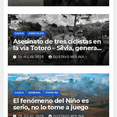
urgentes al Gobierno
Nacional
CAUCA
JUDICIALES
Asesinato de tres ciclistas en
la vía Totoró – Silvia, genera
consternación en el Cauca
30 JULIO, 2026
GUSTAVO MOLINA
CAUCA
GENERAL
POPAYÁN
El fenómeno del Niño es
serio, no lo tome a juego
28 JULIO, 2026
GUSTAVO MOLINA