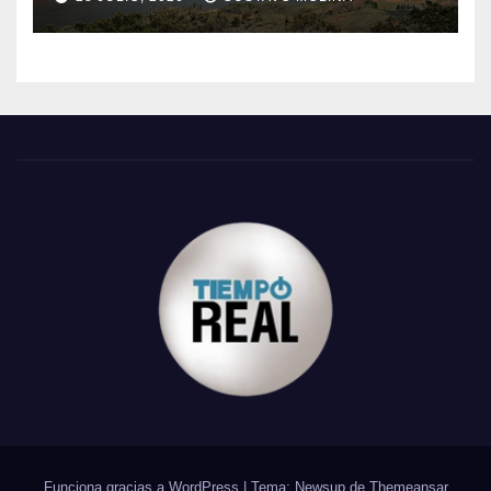
Funciona gracias a WordPress
|
Tema: Newsup de
Themeansar