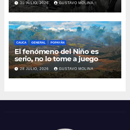
consternación en el Cauca
30 JULIO, 2026
GUSTAVO MOLINA
CAUCA
GENERAL
POPAYÁN
El fenómeno del Niño es
serio, no lo tome a juego
28 JULIO, 2026
GUSTAVO MOLINA