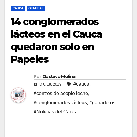
CAUCA
GENERAL
14 conglomerados
lácteos en el Cauca
quedaron solo en
Papeles
Por
Gustavo Molina
#cauca
,
DIC 18, 2019
#centros de acopio leche
,
#conglomerados lácteos
,
#ganaderos
,
#Noticias del Cauca