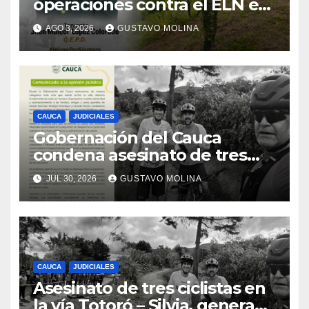
operaciones contra el ELN en
el sur del Cauca
AGO 3, 2026
GUSTAVO MOLINA
CAUCA
JUDICIALES
Gobernación del Cauca
condena asesinato de tres
ciudadanos y exige medidas
JUL 30, 2026
GUSTAVO MOLINA
urgentes al Gobierno
Nacional
CAUCA
JUDICIALES
Asesinato de tres ciclistas en
la vía Totoró – Silvia, genera