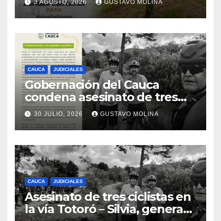
3 AGOSTO, 2026
GUSTAVO MOLINA
CAUCA
JUDICIALES
Gobernación del Cauca
condena asesinato de tres
ciudadanos y exige medidas
30 JULIO, 2026
GUSTAVO MOLINA
urgentes al Gobierno
Nacional
CAUCA
JUDICIALES
Asesinato de tres ciclistas en
la vía Totoró – Silvia, genera