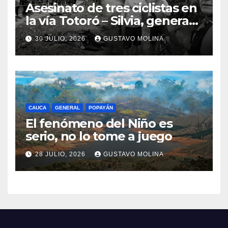
Asesinato de tres ciclistas en
la vía Totoró – Silvia, genera
consternación en el Cauca
30 JULIO, 2026
GUSTAVO MOLINA
CAUCA
GENERAL
POPAYÁN
El fenómeno del Niño es
serio, no lo tome a juego
28 JULIO, 2026
GUSTAVO MOLINA