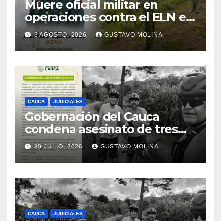
Muere oficial militar en
operaciones contra el ELN en
el sur del Cauca
3 AGOSTO, 2026
GUSTAVO MOLINA
CAUCA
JUDICIALES
Gobernación del Cauca
condena asesinato de tres
ciudadanos y exige medidas
30 JULIO, 2026
GUSTAVO MOLINA
urgentes al Gobierno
Nacional
CAUCA
JUDICIALES