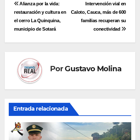
Navegación
Alianza por la vida:
Intervención vial en
restauración y cultura en
Caloto, Cauca, más de 600
de
el cerro La Quinquina,
familias recuperan su
entradas
municipio de Sotará
conectividad
Por
Gustavo Molina
Entrada relacionada