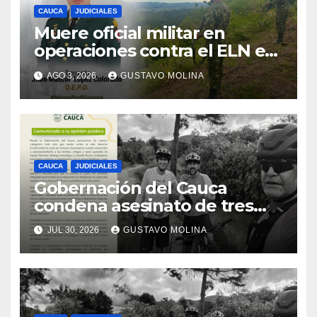
CAUCA
JUDICIALES
Muere oficial militar en
operaciones contra el ELN en
el sur del Cauca
AGO 3, 2026
GUSTAVO MOLINA
CAUCA
JUDICIALES
Gobernación del Cauca
condena asesinato de tres
ciudadanos y exige medidas
JUL 30, 2026
GUSTAVO MOLINA
urgentes al Gobierno
Nacional