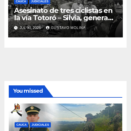
CAUCA
JUDICIALES
Asesinato de tres ciclistas en
la vía Totoró – Silvia, genera
consternación en el Cauca
JUL 30, 2026
GUSTAVO MOLINA
You missed
CAUCA
JUDICIALES