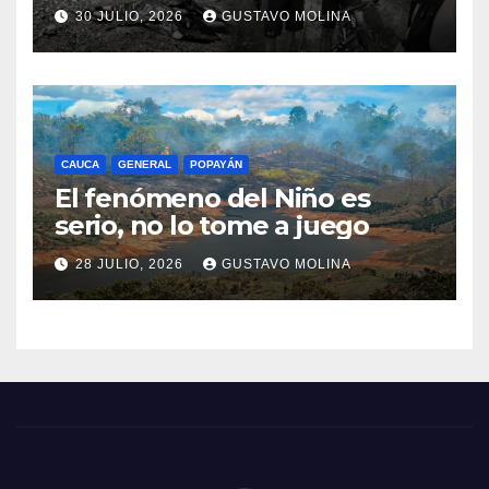
consternación en el Cauca
30 JULIO, 2026
GUSTAVO MOLINA
CAUCA
GENERAL
POPAYÁN
El fenómeno del Niño es
serio, no lo tome a juego
28 JULIO, 2026
GUSTAVO MOLINA