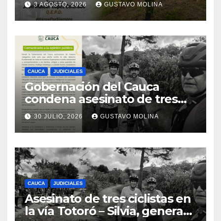
3 AGOSTO, 2026
GUSTAVO MOLINA
CAUCA
JUDICIALES
Gobernación del Cauca
condena asesinato de tres
ciudadanos y exige medidas
30 JULIO, 2026
GUSTAVO MOLINA
urgentes al Gobierno
Nacional
CAUCA
JUDICIALES
Asesinato de tres ciclistas en
la vía Totoró – Silvia, genera