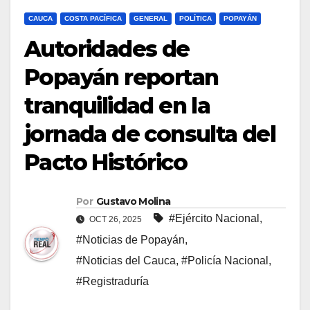
CAUCA
COSTA PACÍFICA
GENERAL
POLÍTICA
POPAYÁN
Autoridades de
Popayán reportan
tranquilidad en la
jornada de consulta del
Pacto Histórico
Por
Gustavo Molina
#Ejército Nacional
,
OCT 26, 2025
#Noticias de Popayán
,
#Noticias del Cauca
,
#Policía Nacional
,
#Registraduría