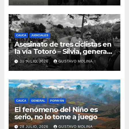
urgentes al Gobierno
Nacional
CAUCA
JUDICIALES
Asesinato de tres ciclistas en
la vía Totoró – Silvia, genera
consternación en el Cauca
30 JULIO, 2026
GUSTAVO MOLINA
CAUCA
GENERAL
POPAYÁN
El fenómeno del Niño es
serio, no lo tome a juego
28 JULIO, 2026
GUSTAVO MOLINA