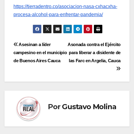
https://tierradentro.co/asociacion-nasa-cxhacxha-
procesa-alcohol-para-enfrentar-pandemia/
Navegación
Asesinan a líder
Asonada contra el Ejército
campesino en el municipio
para liberar a disidente de
de
de Buenos Aires Cauca
las Farc en Argelia, Cauca
entradas
Por
Gustavo Molina