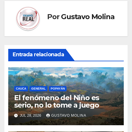
Por
Gustavo Molina
Entrada relacionada
CAUCA
GENERAL
POPAYÁN
El fenómeno del Niño es
serio, no lo tome a juego
JUL 28, 2026
GUSTAVO MOLINA