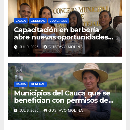
CAUCA
GENERAL
JUDICIALES
Capacitación en barbería
abre nuevas oportunidades
para los jóvenes de Puerto
JUL 9, 2026
GUSTAVO MOLINA
Tejada, Cauca
CAUCA
GENERAL
Municipios del Cauca que se
benefician con permisos de
uso de la banda de 900 MHz.
JUL 9, 2026
GUSTAVO MOLINA
para conectividad digital