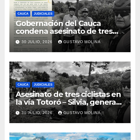
CAUCA
JUDICIALES
Gobernación del Cauca
condena asesinato de tres
ciudadanos y exige medidas
30 JULIO, 2026
GUSTAVO MOLINA
urgentes al Gobierno
Nacional
CAUCA
JUDICIALES
Asesinato de tres ciclistas en
la vía Totoró – Silvia, genera
consternación en el Cauca
30 JULIO, 2026
GUSTAVO MOLINA