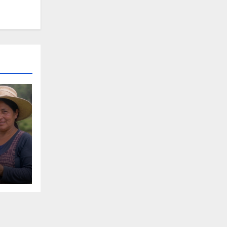
 de
ital