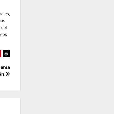
nales,
ias
 del
seos
uema
ión