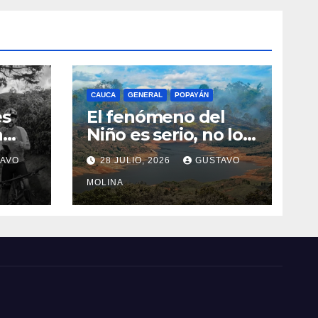
CAUCA
GENERAL
POPAYÁN
es
El fenómeno del
a
Niño es serio, no lo
tome a juego
AVO
28 JULIO, 2026
GUSTAVO
n el
MOLINA