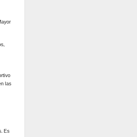
Mayor
os,
rtivo
en las
s. Es