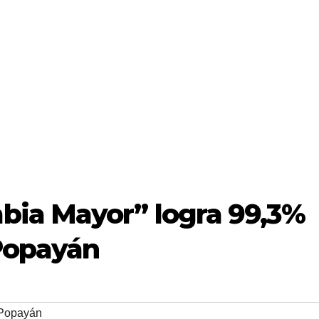
ia Mayor” logra 99,3%
Popayán
Popayán