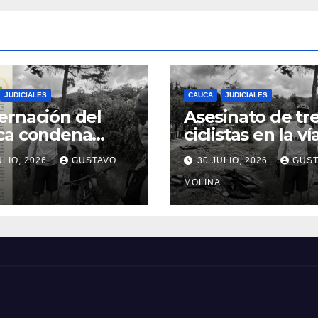
JUDICIALES
CAUCA
JUDICIALES
rnación del
Asesinato de tr
ca condena
ciclistas en la ví
inato de tres
Totoró – Silvia,
ULIO, 2026
GUSTAVO
30 JULIO, 2026
GUST
anos y exige
genera
idas urgentes
consternación e
MOLINA
obierno
Cauca
onal