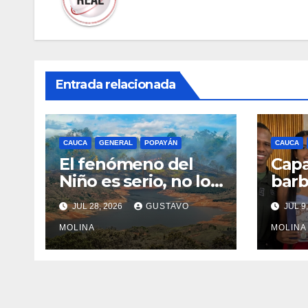
Entrada relacionada
CAUCA
GENERAL
POPAYÁN
CAUCA
El fenómeno del
Capa
Niño es serio, no lo
barb
tome a juego
nue
JUL 28, 2026
GUSTAVO
JUL 9
opor
MOLINA
los 
MOLINA
Puer
Cau