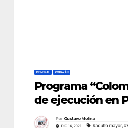
GENERAL
POPAYÁN
Programa “Colomb
de ejecución en 
Por
Gustavo Molina
#adulto mayor
,
#
DIC 16, 2021