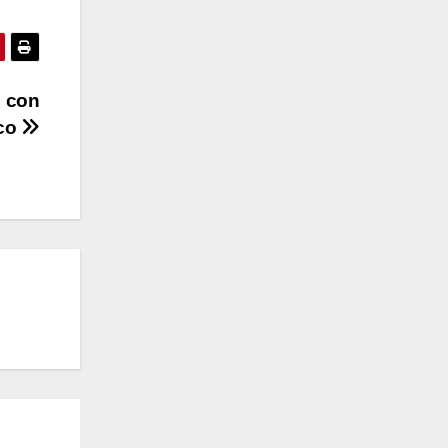
, con
uco