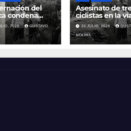
rnación del
Asesinato de tr
ca condena
ciclistas en la ví
inato de tres
Totoró – Silvia,
ULIO, 2026
GUSTAVO
30 JULIO, 2026
GUST
anos y exige
genera
idas urgentes
consternación e
MOLINA
obierno
Cauca
onal