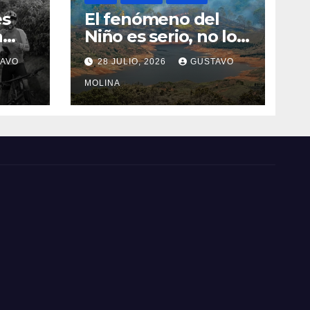
es
El fenómeno del
a
Niño es serio, no lo
tome a juego
AVO
28 JULIO, 2026
GUSTAVO
n el
MOLINA