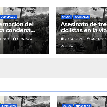
JUDICIALES
CAUCA
JUDICIALES
rnación del
Asesinato de tre
ca condena
ciclistas en la vía
inato de tres
Totoró – Silvia,
0, 2026
GUSTAVO
JUL 30, 2026
GUSTAVO
anos y exige
genera
das urgentes
consternación e
MOLINA
obierno
Cauca
onal
JUDICIALES
CAUCA
JUDICIALES