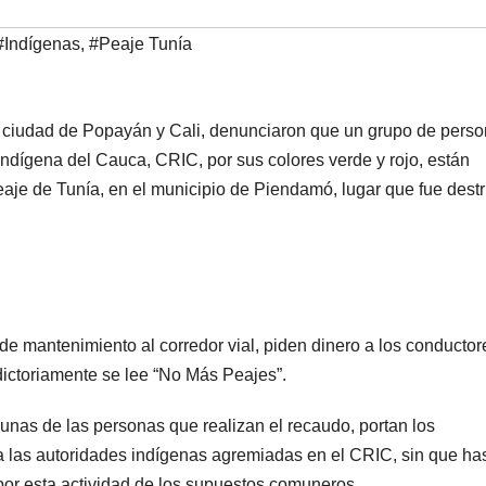
#Indígenas
,
#Peaje Tunía
la ciudad de Popayán y Cali, denunciaron que un grupo de pers
ndígena del Cauca, CRIC, por sus colores verde y rojo, están
eaje de Tunía, en el municipio de Piendamó, lugar que fue dest
e mantenimiento al corredor vial, piden dinero a los conductor
dictoriamente se lee “No Más Peajes”.
gunas de las personas que realizan el recaudo, portan los
las autoridades indígenas agremiadas en el CRIC, sin que has
or esta actividad de los supuestos comuneros.