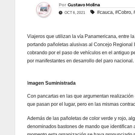
Por
Gustavo Molina
#cauca
,
#Cobro
,
OCT 6, 2021
Viajeros que utilizan la vía Panamericana, entre 
portando pañoletas alusivas al Concejo Regional I
cobrando por el paso de vehículos en el antiguo p
por manifestantes en desarrollo del paro nacional.
I
magen Suministrada
Con pancartas en las que argumentan realización d
que pasan por el lugar, pero en las mismas contra
Además de las pañoletas de color verde y rojo, al
denominados bastones de mando que identifican a 
momento esta organización se haya pronunciado p