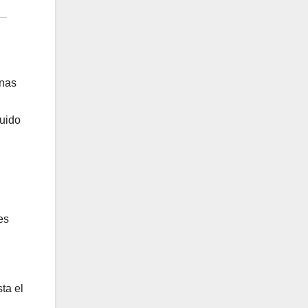
onas
ruido
es
ta el