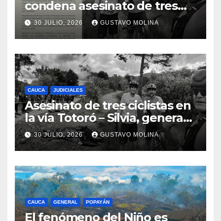
condena asesinato de tres
ciudadanos y exige medidas
30 JULIO, 2026
GUSTAVO MOLINA
urgentes al Gobierno
Nacional
CAUCA
JUDICIALES
Asesinato de tres ciclistas en
la vía Totoró – Silvia, genera
consternación en el Cauca
30 JULIO, 2026
GUSTAVO MOLINA
CAUCA
GENERAL
POPAYÁN
El fenómeno del Niño es