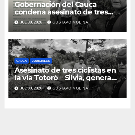
Gobernación del Cauca
condena asesinato de tres
ciudadanos y exige medidas
JUL 30, 2026
GUSTAVO MOLINA
urgentes al Gobierno
Nacional
CAUCA
JUDICIALES
Asesinato de tres ciclistas en
la vía Totoró – Silvia, genera
consternación en el Cauca
JUL 30, 2026
GUSTAVO MOLINA