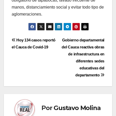
obligatorio de tapabocas, lavado frecuente de
manos, distanciamiento social y evitar todo tipo de
aglomeraciones.
Navegación
Hoy 134 casos reportó
Gobierno departamental
el Cauca de Covid-19
del Cauca reactiva obras
de
de infraestructura en
entradas
diferentes sedes
educativas del
departamento
Por
Gustavo Molina