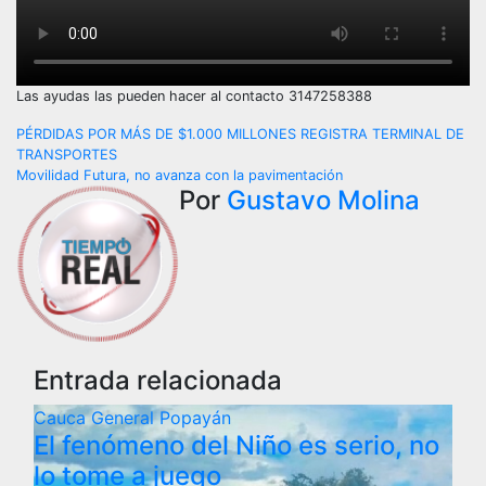
Las ayudas las pueden hacer al contacto 3147258388
Navegación
PÉRDIDAS POR MÁS DE $1.000 MILLONES REGISTRA TERMINAL DE
TRANSPORTES
de
Movilidad Futura, no avanza con la pavimentación
Por
Gustavo Molina
entradas
Entrada relacionada
Cauca
General
Popayán
El fenómeno del Niño es serio, no
lo tome a juego