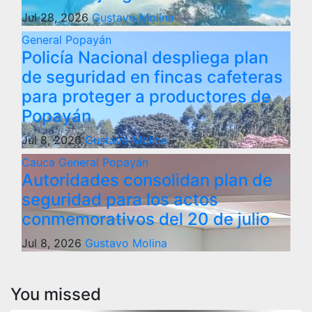
Jul 28, 2026
Gustavo Molina
General
Popayán
Policía Nacional despliega plan
de seguridad en fincas cafeteras
para proteger a productores de
Popayán
Jul 8, 2026
Gustavo Molina
Cauca
General
Popayán
Autoridades consolidan plan de
seguridad para los actos
conmemorativos del 20 de julio
Jul 8, 2026
Gustavo Molina
You missed