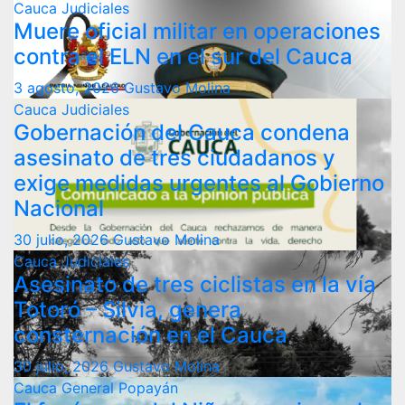
Cauca
Judiciales
Muere oficial militar en operaciones
contra el ELN en el sur del Cauca
3 agosto, 2026
Gustavo Molina
Cauca
Judiciales
Gobernación del Cauca condena
asesinato de tres ciudadanos y
exige medidas urgentes al Gobierno
Nacional
30 julio, 2026
Gustavo Molina
Cauca
Judiciales
Asesinato de tres ciclistas en la vía
Totoró – Silvia, genera
consternación en el Cauca
30 julio, 2026
Gustavo Molina
Cauca
General
Popayán