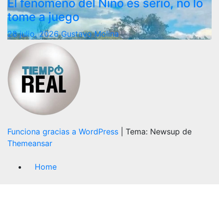
El fenómeno del Niño es serio, no lo
tome a juego
28 julio, 2026
Gustavo Molina
Funciona gracias a WordPress
|
Tema: Newsup de
Themeansar
Home