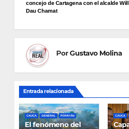
de
concejo de Cartagena con el alcalde Wil
entradas
Dau Chamat
Por
Gustavo Molina
Entrada relacionada
CAUCA
GENERAL
POPAYÁN
CAUCA
El fenómeno del
Capa