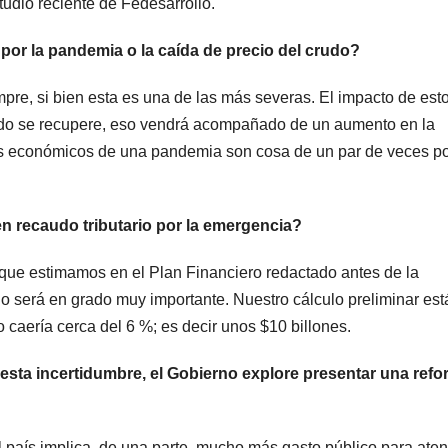
tudio reciente de Fedesarrollo.
por la pandemia o la caída de precio del crudo?
mpre, si bien esta es una de las más severas. El impacto de est
ndo se recupere, eso vendrá acompañado de un aumento en la
tos económicos de una pandemia son cosa de un par de veces p
n recaudo tributario por la emergencia?
 que estimamos en el Plan Financiero redactado antes de la
lo será en grado muy importante. Nuestro cálculo preliminar est
io caería cerca del 6 %; es decir unos $10 billones.
 esta incertidumbre, el Gobierno explore presentar una ref
l país implica, de una parte, mucho más gasto público para ate