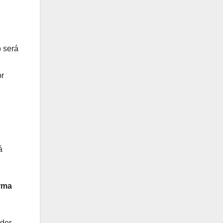
o será
or
á
orma
nder