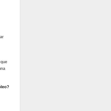
ar
s que
una
óleo?