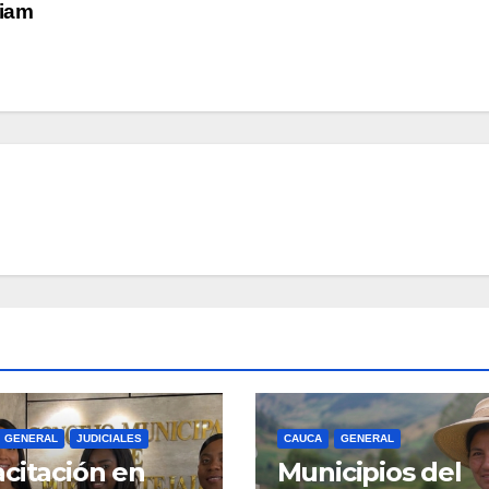
liam
GENERAL
JUDICIALES
CAUCA
GENERAL
citación en
Municipios del