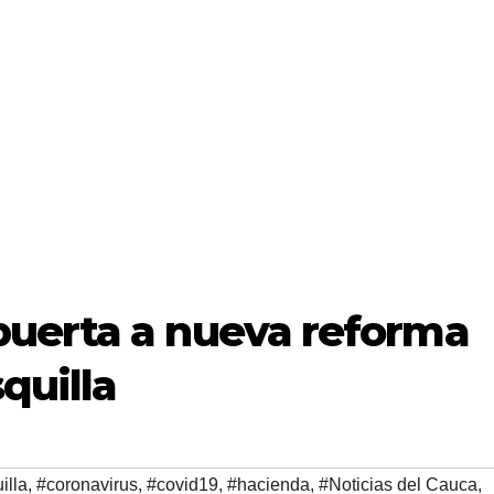
uerta a nueva reforma
squilla
illa
,
#coronavirus
,
#covid19
,
#hacienda
,
#Noticias del Cauca
,