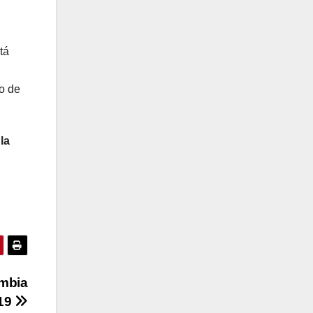
tá
o de
la
mbia
19