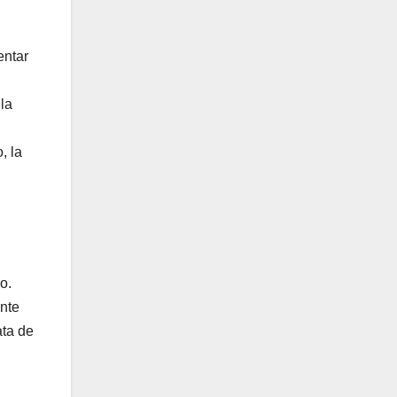
entar
la
, la
o.
ente
ata de