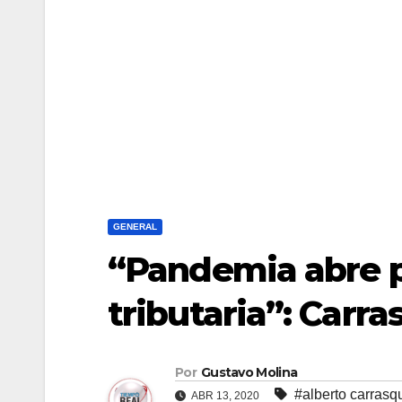
GENERAL
“Pandemia abre p
tributaria”: Carra
Por
Gustavo Molina
#alberto carrasqu
ABR 13, 2020