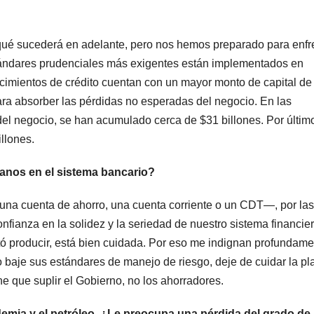
qué sucederá en adelante, pero nos hemos preparado para enfr
estándares prudenciales más exigentes están implementados en
cimientos de crédito cuentan con un mayor monto de capital de 
ara absorber las pérdidas no esperadas del negocio. En las
l negocio, se han acumulado cerca de $31 billones. Por último
llones.
anos en el sistema bancario?
a cuenta de ahorro, una cuenta corriente o un CDT—, por las
fianza en la solidez y la seriedad de nuestro sistema financier
tó producir, está bien cuidada. Por eso me indignan profundam
o baje sus estándares de manejo de riesgo, deje de cuidar la pl
ene que suplir el Gobierno, no los ahorradores.
emia y el petróleo. ¿Le preocupa una pérdida del grado de