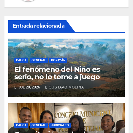
Entrada relacionada
CAUCA
GENERAL
POPAYÁN
El fenómeno del Niño es
serio, no lo tome a juego
JUL 28, 2026
GUSTAVO MOLINA
CAUCA
GENERAL
JUDICIALES