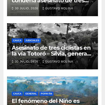
condena asesinato de tres
ciudadanos y exige medidas
30 JULIO, 2026
GUSTAVO MOLINA
urgentes al Gobierno
Nacional
CAUCA
JUDICIALES
Asesinato de tres ciclistas en
la vía Totoró – Silvia, genera
consternación en el Cauca
30 JULIO, 2026
GUSTAVO MOLINA
CAUCA
GENERAL
POPAYÁN
El fenómeno del Niño es