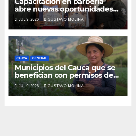
Capacitación en barbería
abre nuevas oportunidades
para los jóvenes de Puerto
JUL 9, 2026
GUSTAVO MOLINA
Tejada, Cauca
CAUCA
GENERAL
Municipios del Cauca que se
benefician con permisos de
uso de la banda de 900 MHz.
JUL 9, 2026
GUSTAVO MOLINA
para conectividad digital