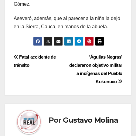
Gómez.
Aseveró, además, que al parecer a la niña la dejó
en la Sierra, Cauca, en manos de la abuela.
Navegación
Fatal accidente de
‘Águilas Negras’
tránsito
declararon objetivo militar
de
a indígenas del Pueblo
entradas
Kokonuco
Por
Gustavo Molina