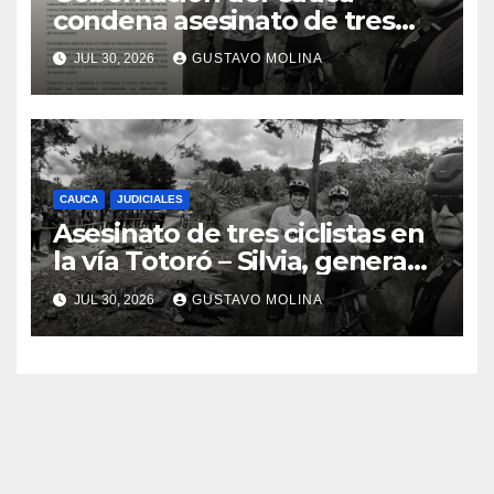
condena asesinato de tres
ciudadanos y exige medidas
JUL 30, 2026
GUSTAVO MOLINA
urgentes al Gobierno
Nacional
CAUCA
JUDICIALES
Asesinato de tres ciclistas en
la vía Totoró – Silvia, genera
consternación en el Cauca
JUL 30, 2026
GUSTAVO MOLINA