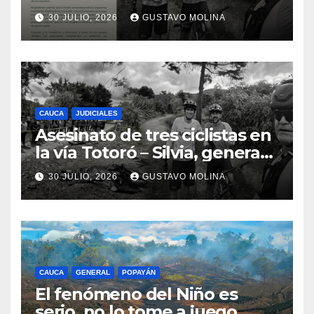
ciudadanos y exige medidas
30 JULIO, 2026
GUSTAVO MOLINA
urgentes al Gobierno
Nacional
CAUCA
JUDICIALES
Asesinato de tres ciclistas en
la vía Totoró – Silvia, genera
consternación en el Cauca
30 JULIO, 2026
GUSTAVO MOLINA
CAUCA
GENERAL
POPAYÁN
El fenómeno del Niño es
serio, no lo tome a juego