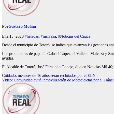
Por
Gustavo Molina
Ene 13, 2020
#heladas
,
#malvaza
,
#Noticias del Cauca
Desde el municipio de Totoró, se indica que avanzan las gestiones ante
Los productores de papa de Gabriel López, el Valle de Malvazá y San
ayudas.
El Alcalde de Totoró, José Fernando Conejo, dijo en Noticias Mil 40; 
Navegación
Cuidado, menores de 16 años serán reclutados por el ELN
Video: Comunidad evitó inmovilización de Motocicletas por el Tránsi
de
entradas