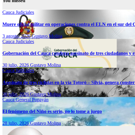
You missed
Cauca
Judiciales
Muere oficial militar en operaciones contra el ELN en el sur del
3 agosto, 2026
Gustavo Molina
Cauca
Judiciales
Gobernación del Cauca condena asesinato de tres ciudadanos y e
30 julio, 2026
Gustavo Molina
Cauca
Judiciales
Asesinato de tres ciclistas en la vía Totoró – Silvia, genera const
30 julio, 2026
Gustavo Molina
Cauca
General
Popayán
El fenómeno del Niño es serio, no lo tome a juego
28 julio, 2026
Gustavo Molina