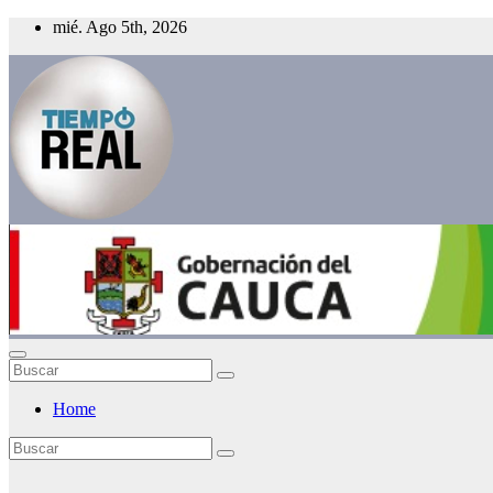
Saltar
mié. Ago 5th, 2026
al
contenido
:.TiempoReal.:
Home