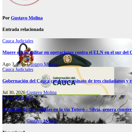
Por
Gustavo Molina
Entrada relacionada
Cauca
Judiciales
Muere oficial militar en operaciones contra el ELN en el sur del
Ago 3, 2026
Gustavo Molina
Cauca
Judiciales
Gobernación del Cauca condena asesinato de tres ciudadanos y e
Jul 30, 2026
Gustavo Molina
Cauca
Judiciales
Asesinato de tres ciclistas en la vía Totoró – Silvia, genera const
Jul 30, 2026
Gustavo Molina