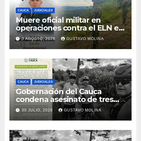
CAUCA
JUDICIALES
Muere oficial militar en
operaciones contra el ELN en
el sur del Cauca
3 AGOSTO, 2026
GUSTAVO MOLINA
CAUCA
JUDICIALES
Gobernación del Cauca
condena asesinato de tres
ciudadanos y exige medidas
30 JULIO, 2026
GUSTAVO MOLINA
urgentes al Gobierno
Nacional