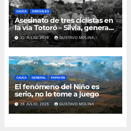
CAUCA
JUDICIALES
Asesinato de tres ciclistas en
la vía Totoró – Silvia, genera
consternación en el Cauca
30 JULIO, 2026
GUSTAVO MOLINA
CAUCA
GENERAL
POPAYÁN
El fenómeno del Niño es
serio, no lo tome a juego
28 JULIO, 2026
GUSTAVO MOLINA