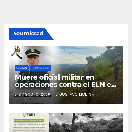
You missed
CAUCA
JUDICIALES
Muere oficial militar en
operaciones contra el ELN en
el sur del Cauca
3 AGOSTO, 2026
GUSTAVO MOLINA