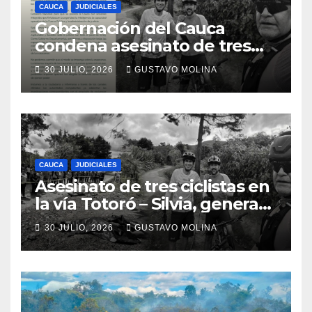
CAUCA
JUDICIALES
Gobernación del Cauca
condena asesinato de tres
ciudadanos y exige medidas
30 JULIO, 2026
GUSTAVO MOLINA
urgentes al Gobierno
Nacional
CAUCA
JUDICIALES
Asesinato de tres ciclistas en
la vía Totoró – Silvia, genera
consternación en el Cauca
30 JULIO, 2026
GUSTAVO MOLINA