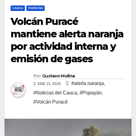
CAUCA
POPAYÁN
Volcán Puracé
mantiene alerta naranja
por actividad interna y
emisión de gases
Por
Gustavo Molina
#alerta naranja
,
ENE 15, 2026
#Noticias del Cauca
,
#Popayán
,
#Volcán Puracé