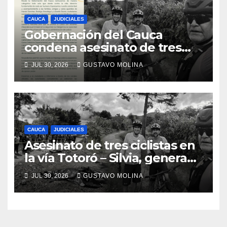
CAUCA
JUDICIALES
Gobernación del Cauca
condena asesinato de tres
ciudadanos y exige medidas
JUL 30, 2026
GUSTAVO MOLINA
urgentes al Gobierno
Nacional
CAUCA
JUDICIALES
Asesinato de tres ciclistas en
la vía Totoró – Silvia, genera
consternación en el Cauca
JUL 30, 2026
GUSTAVO MOLINA