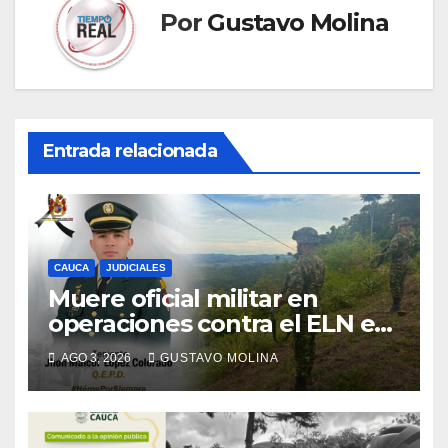
Por
Gustavo Molina
Entrada relacionada
CAUCA
JUDICIALES
Muere oficial militar en
operaciones contra el ELN en
el sur del Cauca
AGO 3, 2026
GUSTAVO MOLINA