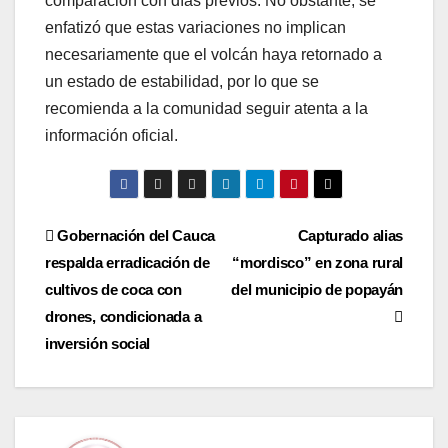
comparación con días previos. No obstante, se
enfatizó que estas variaciones no implican
necesariamente que el volcán haya retornado a
un estado de estabilidad, por lo que se
recomienda a la comunidad seguir atenta a la
información oficial.
Navegación
Gobernación del Cauca
Capturado alias
respalda erradicación de
“mordisco” en zona rural
de
cultivos de coca con
del municipio de popayán
entradas
drones, condicionada a
inversión social