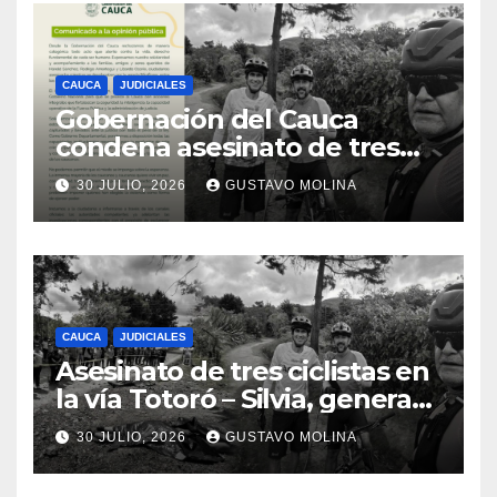
CAUCA
JUDICIALES
Gobernación del Cauca
condena asesinato de tres
ciudadanos y exige medidas
30 JULIO, 2026
GUSTAVO MOLINA
urgentes al Gobierno
Nacional
CAUCA
JUDICIALES
Asesinato de tres ciclistas en
la vía Totoró – Silvia, genera
consternación en el Cauca
30 JULIO, 2026
GUSTAVO MOLINA