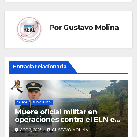
Por
Gustavo Molina
Entrada relacionada
CAUCA
JUDICIALES
Muere oficial militar en
operaciones contra el ELN en
el sur del Cauca
AGO 3, 2026
GUSTAVO MOLINA