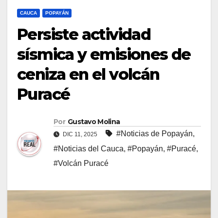
CAUCA
POPAYÁN
Persiste actividad
sísmica y emisiones de
ceniza en el volcán
Puracé
Por
Gustavo Molina
#Noticias de Popayán
,
DIC 11, 2025
#Noticias del Cauca
,
#Popayán
,
#Puracé
,
#Volcán Puracé