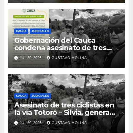
CAUCA
JUDICIALES
Gobernación del Cauca
condena asesinato de tres
ciudadanos y exige medidas
JUL 30, 2026
GUSTAVO MOLINA
urgentes al Gobierno
Nacional
CAUCA
JUDICIALES
Asesinato de tres ciclistas en
la vía Totoró – Silvia, genera
consternación en el Cauca
JUL 30, 2026
GUSTAVO MOLINA