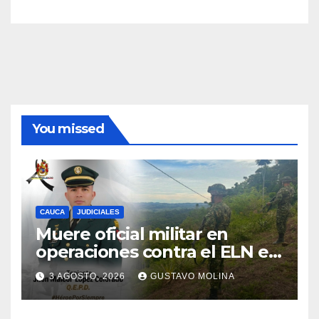
You missed
CAUCA
JUDICIALES
Muere oficial militar en
operaciones contra el ELN en
el sur del Cauca
3 AGOSTO, 2026
GUSTAVO MOLINA