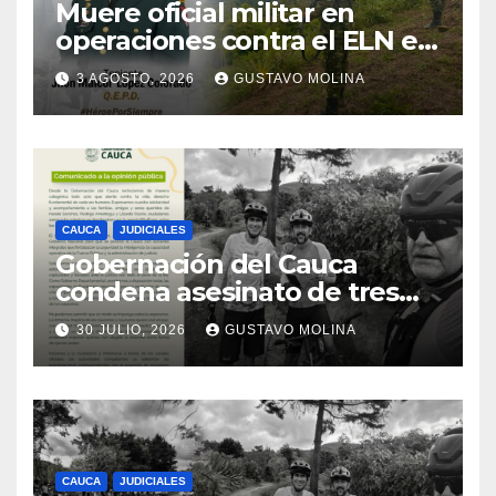
Muere oficial militar en
operaciones contra el ELN en
el sur del Cauca
3 AGOSTO, 2026
GUSTAVO MOLINA
CAUCA
JUDICIALES
Gobernación del Cauca
condena asesinato de tres
ciudadanos y exige medidas
30 JULIO, 2026
GUSTAVO MOLINA
urgentes al Gobierno
Nacional
CAUCA
JUDICIALES