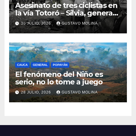
Asesinato de tres ciclistas en
la vía Totoró – Silvia, genera
consternación en el Cauca
30 JULIO, 2026
GUSTAVO MOLINA
CAUCA
GENERAL
POPAYÁN
El fenómeno del Niño es
serio, no lo tome a juego
28 JULIO, 2026
GUSTAVO MOLINA