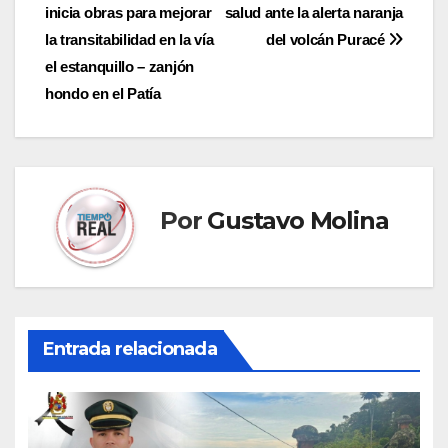
de
inicia obras para mejorar
salud ante la alerta naranja
entradas
la transitabilidad en la vía
del volcán Puracé
el estanquillo – zanjón
hondo en el Patía
Por
Gustavo Molina
Entrada relacionada