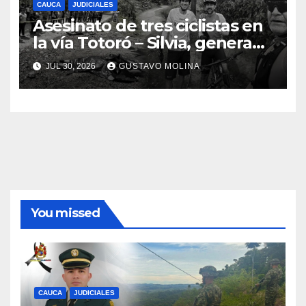
CAUCA
JUDICIALES
Asesinato de tres ciclistas en
la vía Totoró – Silvia, genera
consternación en el Cauca
JUL 30, 2026
GUSTAVO MOLINA
You missed
CAUCA
JUDICIALES