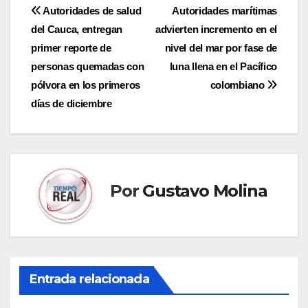
Navegación
Autoridades de salud
Autoridades marítimas
del Cauca, entregan
advierten incremento en el
de
primer reporte de
nivel del mar por fase de
entradas
personas quemadas con
luna llena en el Pacífico
pólvora en los primeros
colombiano
días de diciembre
Por
Gustavo Molina
Entrada relacionada