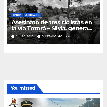
CAUCA
JUDICIALES
Asesinato de tres ciclistas en
la vía Totoró – Silvia, genera
consternación en el Cauca
JUL 30, 2026
GUSTAVO MOLINA
You missed