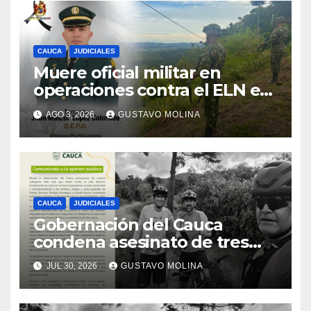
CAUCA
JUDICIALES
Muere oficial militar en
operaciones contra el ELN en
el sur del Cauca
AGO 3, 2026
GUSTAVO MOLINA
CAUCA
JUDICIALES
Gobernación del Cauca
condena asesinato de tres
ciudadanos y exige medidas
JUL 30, 2026
GUSTAVO MOLINA
urgentes al Gobierno
Nacional