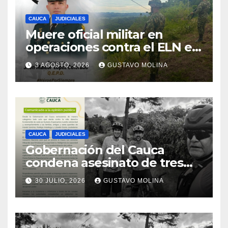
CAUCA
JUDICIALES
Muere oficial militar en
operaciones contra el ELN en
el sur del Cauca
3 AGOSTO, 2026
GUSTAVO MOLINA
CAUCA
JUDICIALES
Gobernación del Cauca
condena asesinato de tres
ciudadanos y exige medidas
30 JULIO, 2026
GUSTAVO MOLINA
urgentes al Gobierno
Nacional