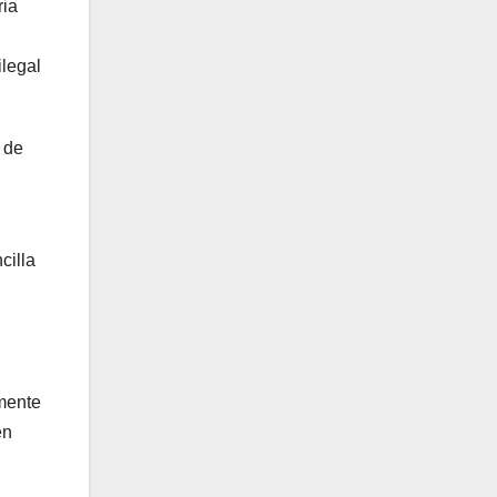
ria
ilegal
 de
cilla
amente
en