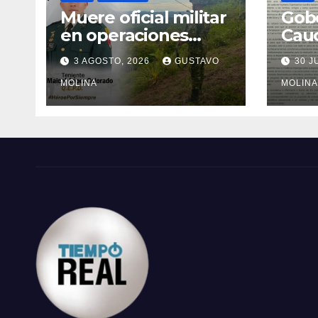
Muere oficial militar
Gobe
en operaciones
Cau
contra el ELN en el
ases
3 AGOSTO, 2026
GUSTAVO
30 J
sur del Cauca
ciudad
MOLINA
med
MOLINA
al G
Naci