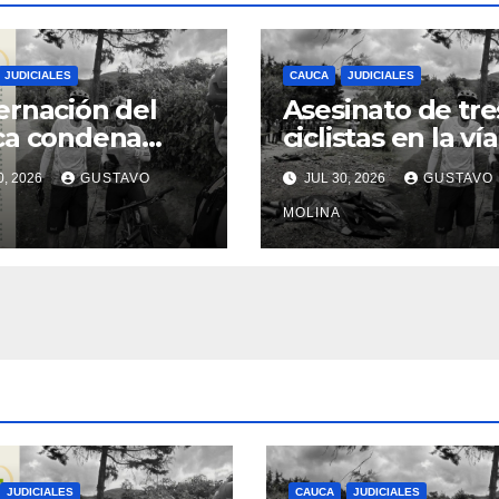
JUDICIALES
CAUCA
JUDICIALES
rnación del
Asesinato de tre
ca condena
ciclistas en la vía
inato de tres
Totoró – Silvia,
0, 2026
GUSTAVO
JUL 30, 2026
GUSTAVO
anos y exige
genera
das urgentes
consternación e
MOLINA
obierno
Cauca
onal
JUDICIALES
CAUCA
JUDICIALES