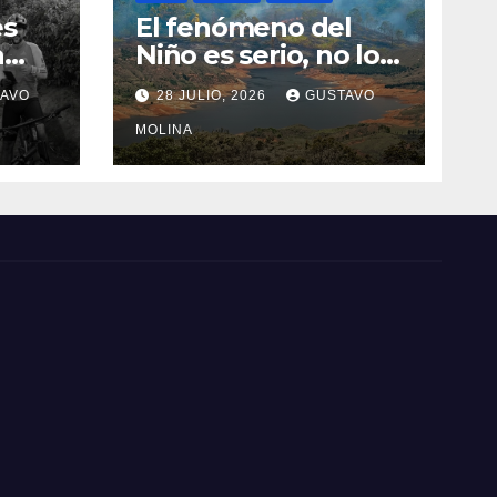
es
El fenómeno del
a
Niño es serio, no lo
tome a juego
AVO
28 JULIO, 2026
GUSTAVO
n el
MOLINA