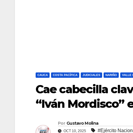
CAUCA
COSTA PACÍFICA
JUDICIALES
NARIÑO
VALLE
Cae cabecilla cla
“Iván Mordisco” e
Por
Gustavo Molina
#Ejército Nacion
OCT 10, 2025