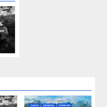
s
n el
CAUCA
GENERAL
POPAYÁN