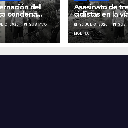
rnación del
Asesinato de tr
ca condena
ciclistas en la ví
inato de tres
Totoró – Silvia,
ULIO, 2026
GUSTAVO
30 JULIO, 2026
GUST
anos y exige
genera
idas urgentes
consternación e
MOLINA
obierno
Cauca
onal