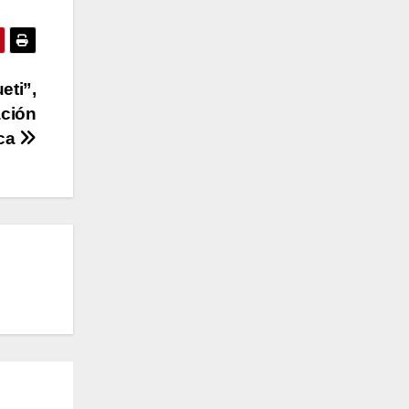
eti”,
ación
uca