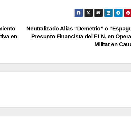
miento
Neutralizado Alias “Demetrio” o “Espagu
tiva en
Presunto Financista del ELN, en Oper
Militar en Ca