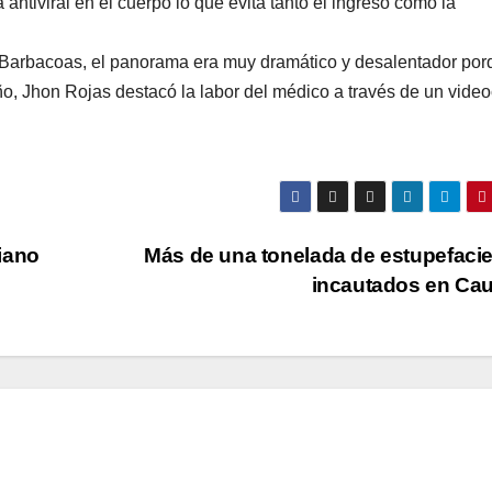
 antiviral en el cuerpo lo que evita tanto el ingreso como la
 Barbacoas, el panorama era muy dramático y desalentador por
, Jhon Rojas destacó la labor del médico a través de un videoc
iano
Más de una tonelada de estupefaci
incautados en Ca