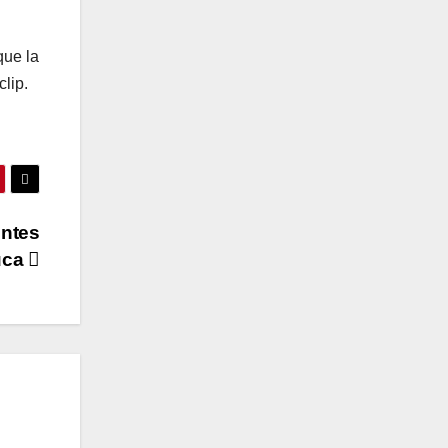
que la
lip.
entes
uca