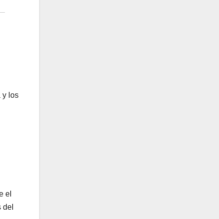
 y los
e el
 del