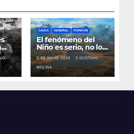
CAUCA
GENERAL
POPAYÁN
es
El fenómeno del
a
Niño es serio, no lo
tome a juego
VO
28 JULIO, 2026
GUSTAVO
n el
MOLINA