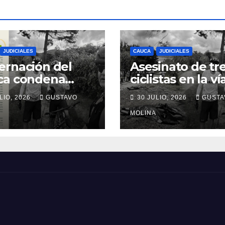
JUDICIALES
CAUCA
JUDICIALES
rnación del
Asesinato de tr
ca condena
ciclistas en la ví
inato de tres
Totoró – Silvia,
LIO, 2026
GUSTAVO
30 JULIO, 2026
GUSTA
anos y exige
genera
idas urgentes
consternación e
MOLINA
obierno
Cauca
onal