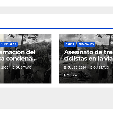
JUDICIALES
CAUCA
JUDICIALES
rnación del
Asesinato de tre
ca condena
ciclistas en la vía
inato de tres
Totoró – Silvia,
, 2026
GUSTAVO
JUL 30, 2026
GUSTAVO
anos y exige
genera
das urgentes
consternación e
MOLINA
obierno
Cauca
onal