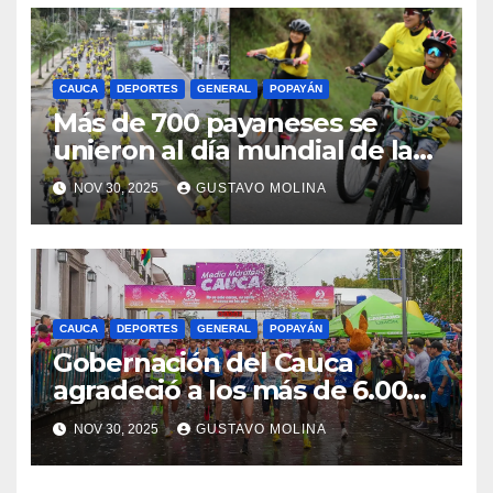
CAUCA
DEPORTES
GENERAL
POPAYÁN
Más de 700 payaneses se
unieron al día mundial de la
bicicleta
NOV 30, 2025
GUSTAVO MOLINA
CAUCA
DEPORTES
GENERAL
POPAYÁN
Gobernación del Cauca
agradeció a los más de 6.000
participantes por el éxito
NOV 30, 2025
GUSTAVO MOLINA
cívico de la Media Maratón
2025