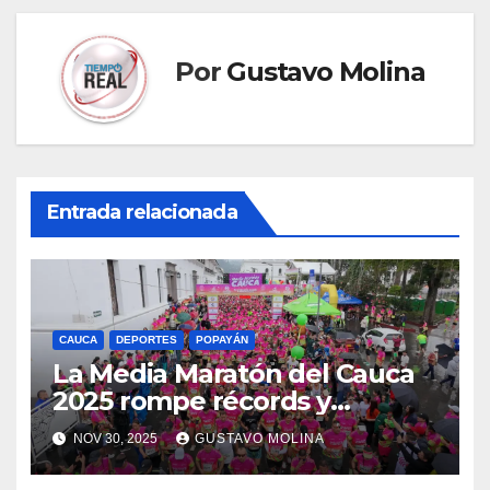
Por
Gustavo Molina
Entrada relacionada
CAUCA
DEPORTES
POPAYÁN
La Media Maratón del Cauca
2025 rompe récords y
dinamiza la economía
NOV 30, 2025
GUSTAVO MOLINA
regional