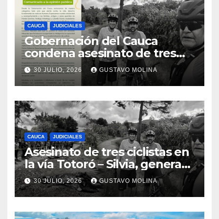
CAUCA
JUDICIALES
Gobernación del Cauca
condena asesinato de tres
ciudadanos y exige medidas
30 JULIO, 2026
GUSTAVO MOLINA
urgentes al Gobierno
Nacional
CAUCA
JUDICIALES
Asesinato de tres ciclistas en
la vía Totoró – Silvia, genera
consternación en el Cauca
30 JULIO, 2026
GUSTAVO MOLINA