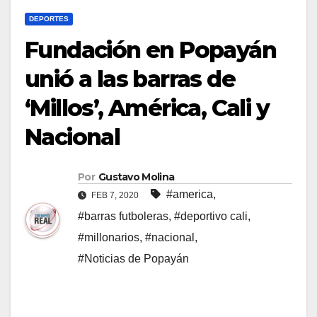
DEPORTES
Fundación en Popayán
unió a las barras de
‘Millos’, América, Cali y
Nacional
Por
Gustavo Molina
#america
,
FEB 7, 2020
#barras futboleras
,
#deportivo cali
,
#millonarios
,
#nacional
,
#Noticias de Popayán