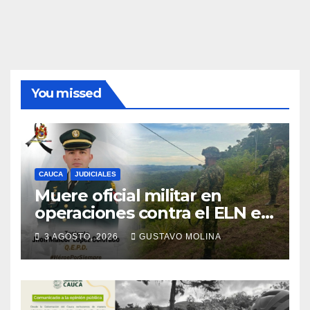
You missed
CAUCA
JUDICIALES
Muere oficial militar en
operaciones contra el ELN en
el sur del Cauca
3 AGOSTO, 2026
GUSTAVO MOLINA