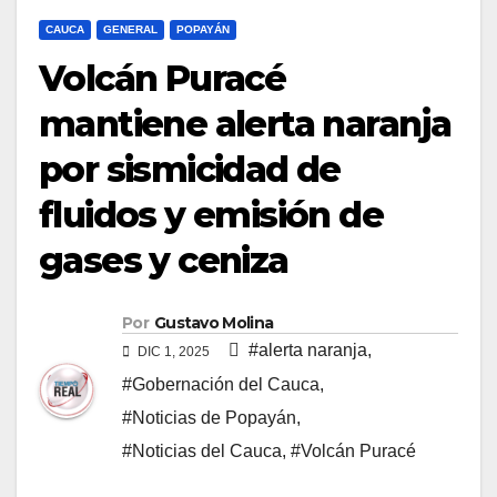
CAUCA
GENERAL
POPAYÁN
Volcán Puracé
mantiene alerta naranja
por sismicidad de
fluidos y emisión de
gases y ceniza
Por
Gustavo Molina
#alerta naranja
,
DIC 1, 2025
#Gobernación del Cauca
,
#Noticias de Popayán
,
#Noticias del Cauca
,
#Volcán Puracé