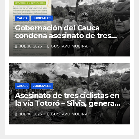
CAUCA
JUDICIALES
Gobernación del Cauca
condena asesinato de tres
ciudadanos y exige medidas
JUL 30, 2026
GUSTAVO MOLINA
urgentes al Gobierno
Nacional
CAUCA
JUDICIALES
Asesinato de tres ciclistas en
la vía Totoró – Silvia, genera
consternación en el Cauca
JUL 30, 2026
GUSTAVO MOLINA