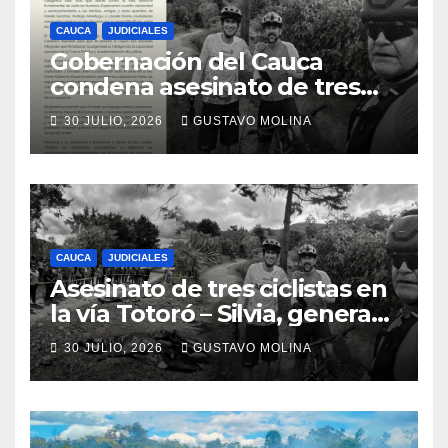
CAUCA
JUDICIALES
Gobernación del Cauca
condena asesinato de tres
ciudadanos y exige medidas
30 JULIO, 2026
GUSTAVO MOLINA
urgentes al Gobierno
Nacional
CAUCA
JUDICIALES
Asesinato de tres ciclistas en
la vía Totoró – Silvia, genera
consternación en el Cauca
30 JULIO, 2026
GUSTAVO MOLINA