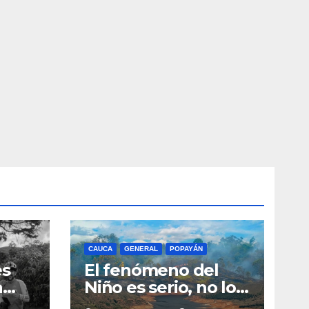
CAUCA
GENERAL
POPAYÁN
es
El fenómeno del
a
Niño es serio, no lo
tome a juego