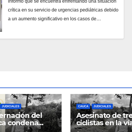
informó que se encuentra enfrentando una situación
crítica en su servicio de urgencias pediátricas debido
a un aumento significativo en los casos de…
JUDICIALES
CAUCA
JUDICIALES
rnación del
Asesinato de tr
ca condena
ciclistas en la ví
inato de tres
Totoró – Silvia,