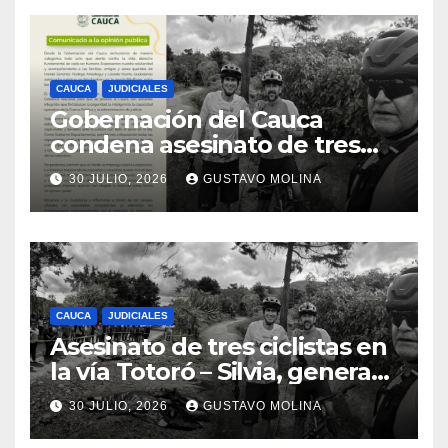
CAUCA
JUDICIALES
Gobernación del Cauca
condena asesinato de tres
ciudadanos y exige medidas
30 JULIO, 2026
GUSTAVO MOLINA
urgentes al Gobierno
Nacional
CAUCA
JUDICIALES
Asesinato de tres ciclistas en
la vía Totoró – Silvia, genera
consternación en el Cauca
30 JULIO, 2026
GUSTAVO MOLINA