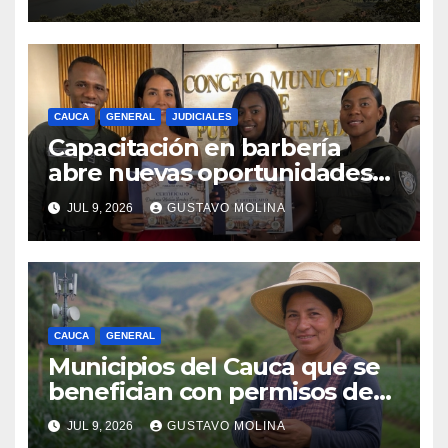
CAUCA
GENERAL
JUDICIALES
Capacitación en barbería
abre nuevas oportunidades
para los jóvenes de Puerto
JUL 9, 2026
GUSTAVO MOLINA
Tejada, Cauca
CAUCA
GENERAL
Municipios del Cauca que se
benefician con permisos de
uso de la banda de 900 MHz.
JUL 9, 2026
GUSTAVO MOLINA
para conectividad digital