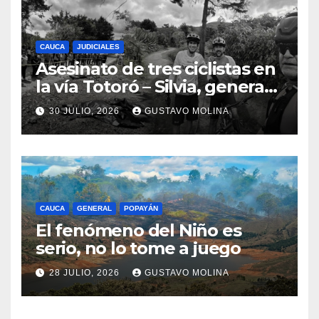
CAUCA
JUDICIALES
Asesinato de tres ciclistas en
la vía Totoró – Silvia, genera
consternación en el Cauca
30 JULIO, 2026
GUSTAVO MOLINA
CAUCA
GENERAL
POPAYÁN
El fenómeno del Niño es
serio, no lo tome a juego
28 JULIO, 2026
GUSTAVO MOLINA