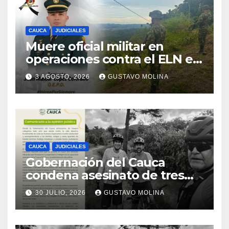
CAUCA
JUDICIALES
Muere oficial militar en
operaciones contra el ELN en
el sur del Cauca
3 AGOSTO, 2026
GUSTAVO MOLINA
CAUCA
JUDICIALES
Gobernación del Cauca
condena asesinato de tres
ciudadanos y exige medidas
30 JULIO, 2026
GUSTAVO MOLINA
urgentes al Gobierno
Nacional