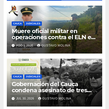
CAUCA
JUDICIALES
Muere oficial militar en
operaciones contra el ELN en
el sur del Cauca
AGO 3, 2026
GUSTAVO MOLINA
CAUCA
JUDICIALES
Gobernación del Cauca
condena asesinato de tres
ciudadanos y exige medidas
JUL 30, 2026
GUSTAVO MOLINA
urgentes al Gobierno
Nacional