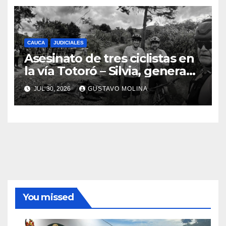
CAUCA
JUDICIALES
Asesinato de tres ciclistas en
la vía Totoró – Silvia, genera
consternación en el Cauca
JUL 30, 2026
GUSTAVO MOLINA
You missed