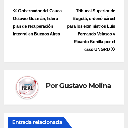
Navegación
Gobernador del Cauca,
Tribunal Superior de
Octavio Guzmán, lidera
Bogotá, ordenó cárcel
de
plan de recuperación
para los exministros Luis
entradas
integral en Buenos Aires
Fernando Velasco y
Ricardo Bonilla por el
caso UNGRD
Por
Gustavo Molina
Entrada relacionada