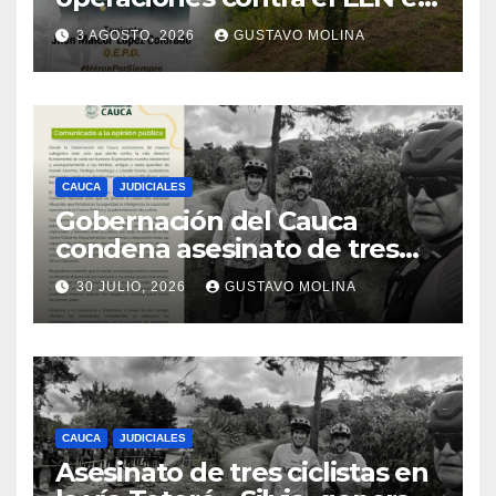
el sur del Cauca
3 AGOSTO, 2026
GUSTAVO MOLINA
CAUCA
JUDICIALES
Gobernación del Cauca
condena asesinato de tres
ciudadanos y exige medidas
30 JULIO, 2026
GUSTAVO MOLINA
urgentes al Gobierno
Nacional
CAUCA
JUDICIALES
Asesinato de tres ciclistas en