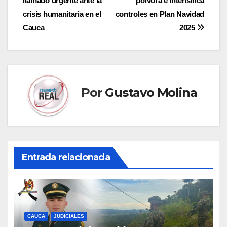
llamado urgente ante la
pólvora e intensifica
entradas
crisis humanitaria en el
controles en Plan Navidad
Cauca
2025
Por
Gustavo Molina
Entrada relacionada
CAUCA
JUDICIALES