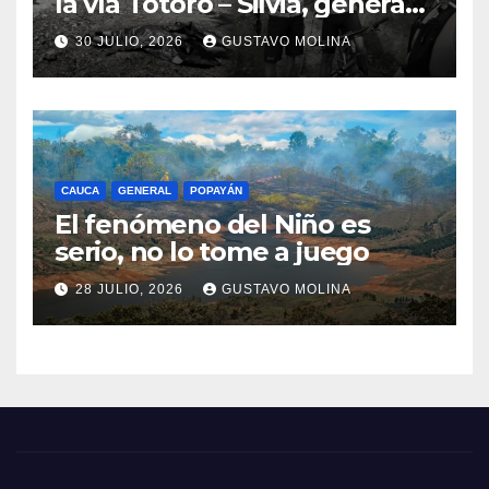
la vía Totoró – Silvia, genera
consternación en el Cauca
30 JULIO, 2026
GUSTAVO MOLINA
CAUCA
GENERAL
POPAYÁN
El fenómeno del Niño es
serio, no lo tome a juego
28 JULIO, 2026
GUSTAVO MOLINA