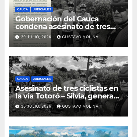
CAUCA
JUDICIALES
Gobernación del Cauca
condena asesinato de tres
ciudadanos y exige medidas
30 JULIO, 2026
GUSTAVO MOLINA
urgentes al Gobierno
Nacional
CAUCA
JUDICIALES
Asesinato de tres ciclistas en
la vía Totoró – Silvia, genera
consternación en el Cauca
30 JULIO, 2026
GUSTAVO MOLINA