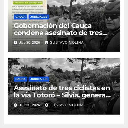
CAUCA
JUDICIALES
Gobernación del Cauca
condena asesinato de tres
ciudadanos y exige medidas
JUL 30, 2026
GUSTAVO MOLINA
urgentes al Gobierno
Nacional
CAUCA
JUDICIALES
Asesinato de tres ciclistas en
la vía Totoró – Silvia, genera
consternación en el Cauca
JUL 30, 2026
GUSTAVO MOLINA