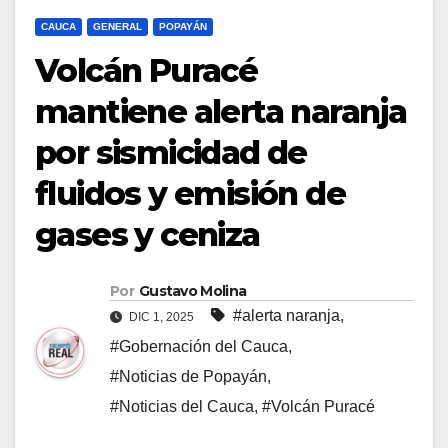
CAUCA
GENERAL
POPAYÁN
Volcán Puracé
mantiene alerta naranja
por sismicidad de
fluidos y emisión de
gases y ceniza
Por
Gustavo Molina
#alerta naranja
,
DIC 1, 2025
#Gobernación del Cauca
,
#Noticias de Popayán
,
#Noticias del Cauca
,
#Volcán Puracé