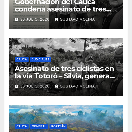
Gobernación del Cauca
condena asesinato de tres
ciudadanos y exige medidas
30 JULIO, 2026
GUSTAVO MOLINA
urgentes al Gobierno
Nacional
CAUCA
JUDICIALES
Asesinato de tres ciclistas en
la vía Totoró – Silvia, genera
consternación en el Cauca
30 JULIO, 2026
GUSTAVO MOLINA
CAUCA
GENERAL
POPAYÁN