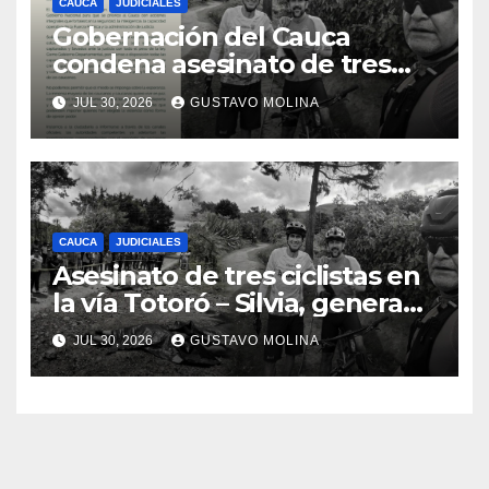
CAUCA
JUDICIALES
Gobernación del Cauca
condena asesinato de tres
ciudadanos y exige medidas
JUL 30, 2026
GUSTAVO MOLINA
urgentes al Gobierno
Nacional
CAUCA
JUDICIALES
Asesinato de tres ciclistas en
la vía Totoró – Silvia, genera
consternación en el Cauca
JUL 30, 2026
GUSTAVO MOLINA