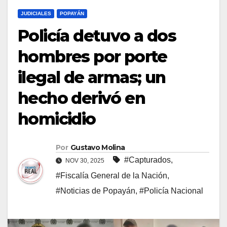
JUDICIALES
POPAYÁN
Policía detuvo a dos
hombres por porte
ilegal de armas; un
hecho derivó en
homicidio
Por
Gustavo Molina
#Capturados
,
NOV 30, 2025
#Fiscalía General de la Nación
,
#Noticias de Popayán
,
#Policía Nacional