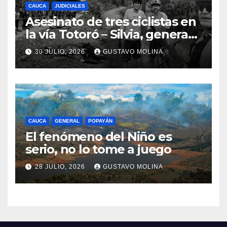
CAUCA
JUDICIALES
Asesinato de tres ciclistas en
la vía Totoró – Silvia, genera
consternación en el Cauca
30 JULIO, 2026
GUSTAVO MOLINA
CAUCA
GENERAL
POPAYÁN
El fenómeno del Niño es
serio, no lo tome a juego
28 JULIO, 2026
GUSTAVO MOLINA