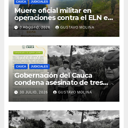
CAUCA
JUDICIALES
Muere oficial militar en
operaciones contra el ELN en
el sur del Cauca
3 AGOSTO, 2026
GUSTAVO MOLINA
CAUCA
JUDICIALES
Gobernación del Cauca
condena asesinato de tres
ciudadanos y exige medidas
30 JULIO, 2026
GUSTAVO MOLINA
urgentes al Gobierno
Nacional