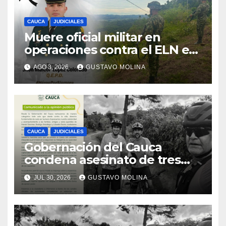
CAUCA
JUDICIALES
Muere oficial militar en
operaciones contra el ELN en
el sur del Cauca
AGO 3, 2026
GUSTAVO MOLINA
CAUCA
JUDICIALES
Gobernación del Cauca
condena asesinato de tres
ciudadanos y exige medidas
JUL 30, 2026
GUSTAVO MOLINA
urgentes al Gobierno
Nacional