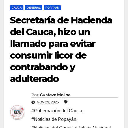
CAUCA
GENERAL
POPAYÁN
Secretaría de Hacienda
del Cauca, hizo un
llamado para evitar
consumir licor de
contrabando y
adulterado
Por
Gustavo Molina
NOV 29, 2025
#Gobernación del Cauca
,
#Noticias de Popayán
,
#Noticias del Cauca
,
#Policía Nacional