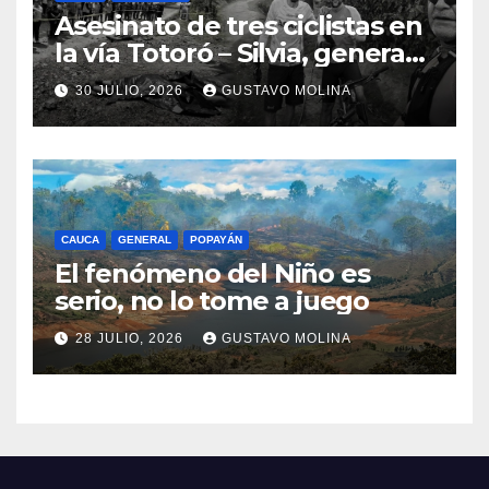
Asesinato de tres ciclistas en
la vía Totoró – Silvia, genera
consternación en el Cauca
30 JULIO, 2026
GUSTAVO MOLINA
CAUCA
GENERAL
POPAYÁN
El fenómeno del Niño es
serio, no lo tome a juego
28 JULIO, 2026
GUSTAVO MOLINA