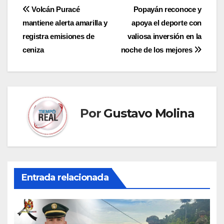
Navegación
Volcán Puracé
Popayán reconoce y
mantiene alerta amarilla y
apoya el deporte con
de
registra emisiones de
valiosa inversión en la
entradas
ceniza
noche de los mejores
Por
Gustavo Molina
Entrada relacionada