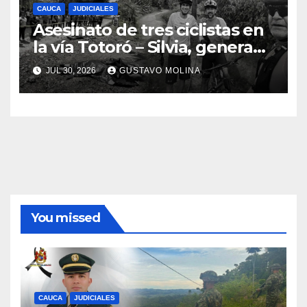
CAUCA
JUDICIALES
Asesinato de tres ciclistas en
la vía Totoró – Silvia, genera
consternación en el Cauca
JUL 30, 2026
GUSTAVO MOLINA
You missed
CAUCA
JUDICIALES