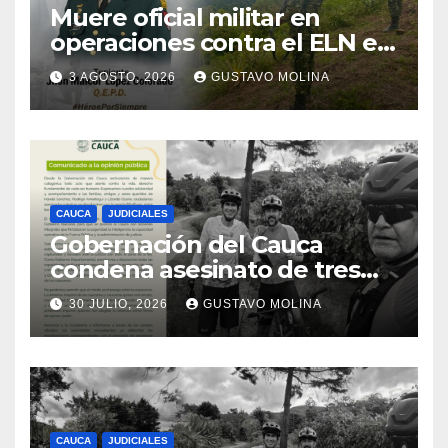
Muere oficial militar en
operaciones contra el ELN en
el sur del Cauca
3 AGOSTO, 2026
GUSTAVO MOLINA
CAUCA
JUDICIALES
Gobernación del Cauca
condena asesinato de tres
ciudadanos y exige medidas
30 JULIO, 2026
GUSTAVO MOLINA
urgentes al Gobierno
Nacional
CAUCA
JUDICIALES