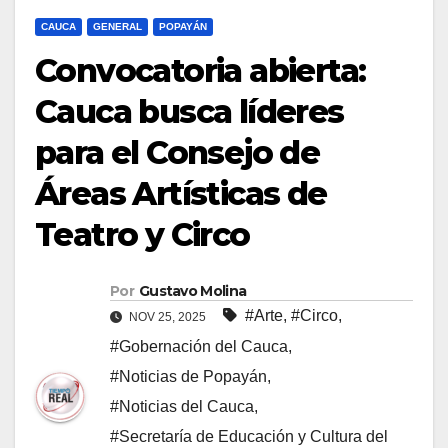
CAUCA
GENERAL
POPAYÁN
Convocatoria abierta:
Cauca busca líderes
para el Consejo de
Áreas Artísticas de
Teatro y Circo
Por
Gustavo Molina
#Arte
,
#Circo
,
NOV 25, 2025
#Gobernación del Cauca
,
#Noticias de Popayán
,
#Noticias del Cauca
,
#Secretaría de Educación y Cultura del