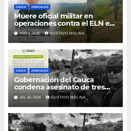
CAUCA
JUDICIALES
Muere oficial militar en
operaciones contra el ELN en
el sur del Cauca
AGO 3, 2026
GUSTAVO MOLINA
CAUCA
JUDICIALES
Gobernación del Cauca
condena asesinato de tres
ciudadanos y exige medidas
JUL 30, 2026
GUSTAVO MOLINA
urgentes al Gobierno
Nacional