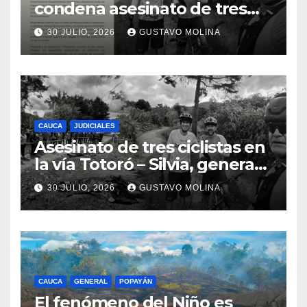
condena asesinato de tres
ciudadanos y exige medidas
30 JULIO, 2026
GUSTAVO MOLINA
urgentes al Gobierno
Nacional
CAUCA
JUDICIALES
Asesinato de tres ciclistas en
la vía Totoró – Silvia, genera
consternación en el Cauca
30 JULIO, 2026
GUSTAVO MOLINA
CAUCA
GENERAL
POPAYÁN
El fenómeno del Niño es