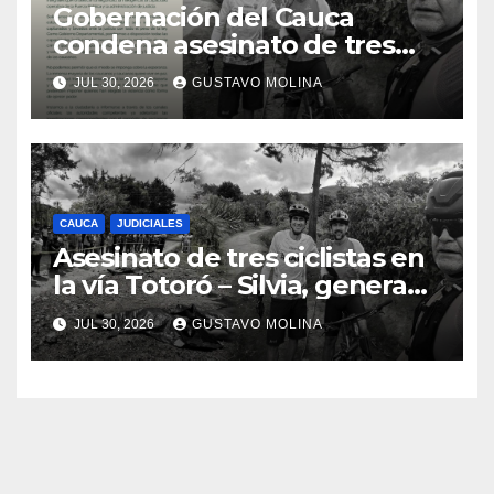
Gobernación del Cauca
condena asesinato de tres
ciudadanos y exige medidas
JUL 30, 2026
GUSTAVO MOLINA
urgentes al Gobierno
Nacional
CAUCA
JUDICIALES
Asesinato de tres ciclistas en
la vía Totoró – Silvia, genera
consternación en el Cauca
JUL 30, 2026
GUSTAVO MOLINA