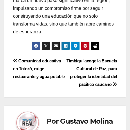
marca un nuevo paso significativo en la región,
impulsando un compromiso firme por seguir
construyendo una educación que no solo
transforma vidas, sino que también abre caminos
de esperanza.
Navegación
Comunidad educativa
Timbiquí acoge la Escuela
en Totoró, exige
Cultural de Paz, para
de
restaurante y agua potable
proteger la identidad del
entradas
pacífico caucano
Por
Gustavo Molina