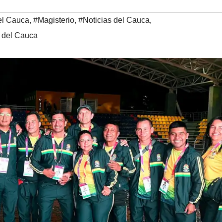
el Cauca
,
#Magisterio
,
#Noticias del Cauca
,
a del Cauca