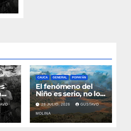
n el
CAUCA
GENERAL
POPAYÁN
es
El fenómeno del
a
Niño es serio, no lo
tome a juego
AVO
28 JULIO, 2026
GUSTAVO
n el
MOLINA