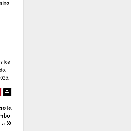
enino
s los
do,
2025.
ió la
ambo,
ca