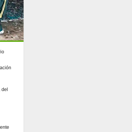
io
cación
 del
dente