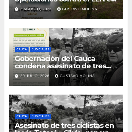
el sur del Cauca
3 AGOSTO, 2026
GUSTAVO MOLINA
CAUCA
JUDICIALES
Gobernación del Cauca
condena asesinato de tres
ciudadanos y exige medidas
30 JULIO, 2026
GUSTAVO MOLINA
urgentes al Gobierno
Nacional
CAUCA
JUDICIALES
Asesinato de tres ciclistas en