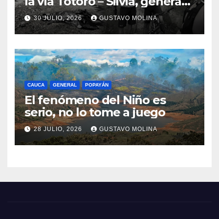
la vía Totoró – Silvia, genera
consternación en el Cauca
30 JULIO, 2026
GUSTAVO MOLINA
CAUCA
GENERAL
POPAYÁN
El fenómeno del Niño es
serio, no lo tome a juego
28 JULIO, 2026
GUSTAVO MOLINA