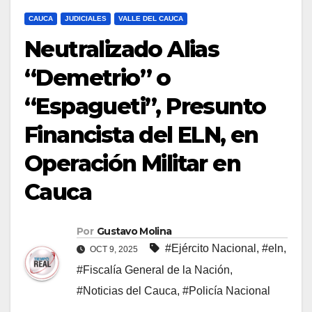
CAUCA
JUDICIALES
VALLE DEL CAUCA
Neutralizado Alias
“Demetrio” o
“Espagueti”, Presunto
Financista del ELN, en
Operación Militar en
Cauca
Por
Gustavo Molina
#Ejército Nacional
,
#eln
,
OCT 9, 2025
#Fiscalía General de la Nación
,
#Noticias del Cauca
,
#Policía Nacional