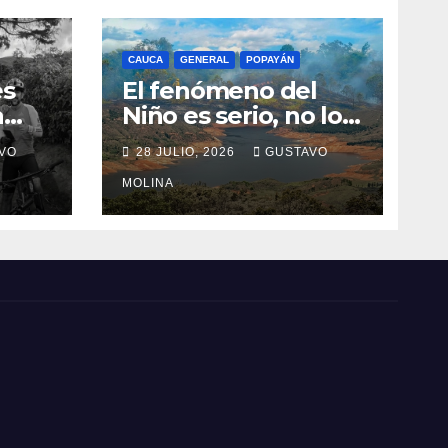
CAUCA
GENERAL
POPAYÁN
es
El fenómeno del
a
Niño es serio, no lo
tome a juego
VO
28 JULIO, 2026
GUSTAVO
n el
MOLINA