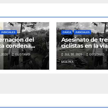
JUDICIALES
CAUCA
JUDICIALES
rnación del
Asesinato de tre
ca condena
ciclistas en la vía
inato de tres
Totoró – Silvia,
, 2026
GUSTAVO
JUL 30, 2026
GUSTAVO
anos y exige
genera
das urgentes
consternación e
MOLINA
obierno
Cauca
onal