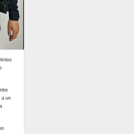
tintos
e
ntre
 a un
a
no