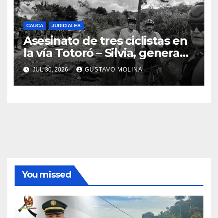
CAUCA
JUDICIALES
Asesinato de tres ciclistas en
la vía Totoró – Silvia, genera
consternación en el Cauca
JUL 30, 2026
GUSTAVO MOLINA
You missed