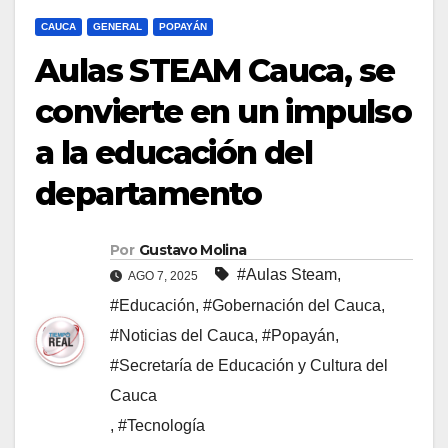
CAUCA
GENERAL
POPAYÁN
Aulas STEAM Cauca, se
convierte en un impulso
a la educación del
departamento
Por
Gustavo Molina
#Aulas Steam
,
AGO 7, 2025
#Educación
,
#Gobernación del Cauca
,
#Noticias del Cauca
,
#Popayán
,
#Secretaría de Educación y Cultura del
Cauca
,
#Tecnología