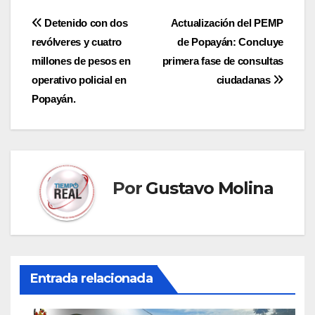
Navegación
Detenido con dos
Actualización del PEMP
revólveres y cuatro
de Popayán: Concluye
de
millones de pesos en
primera fase de consultas
entradas
operativo policial en
ciudadanas
Popayán.
Por
Gustavo Molina
Entrada relacionada