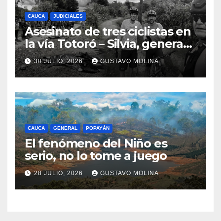
CAUCA
JUDICIALES
Asesinato de tres ciclistas en
la vía Totoró – Silvia, genera
consternación en el Cauca
30 JULIO, 2026
GUSTAVO MOLINA
CAUCA
GENERAL
POPAYÁN
El fenómeno del Niño es
serio, no lo tome a juego
28 JULIO, 2026
GUSTAVO MOLINA