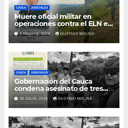
CAUCA
JUDICIALES
Muere oficial militar en
operaciones contra el ELN en
el sur del Cauca
3 AGOSTO, 2026
GUSTAVO MOLINA
CAUCA
JUDICIALES
Gobernación del Cauca
condena asesinato de tres
ciudadanos y exige medidas
30 JULIO, 2026
GUSTAVO MOLINA
urgentes al Gobierno
Nacional