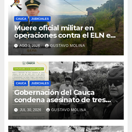
CAUCA
JUDICIALES
Muere oficial militar en
operaciones contra el ELN en
el sur del Cauca
AGO 3, 2026
GUSTAVO MOLINA
CAUCA
JUDICIALES
Gobernación del Cauca
condena asesinato de tres
ciudadanos y exige medidas
JUL 30, 2026
GUSTAVO MOLINA
urgentes al Gobierno
Nacional