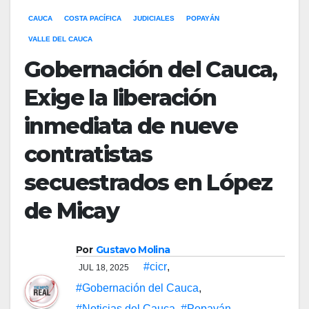
CAUCA
COSTA PACÍFICA
JUDICIALES
POPAYÁN
VALLE DEL CAUCA
Gobernación del Cauca,
Exige la liberación
inmediata de nueve
contratistas
secuestrados en López
de Micay
Por
Gustavo Molina
#cicr
,
JUL 18, 2025
#Gobernación del Cauca
,
#Noticias del Cauca
,
#Popayán
,