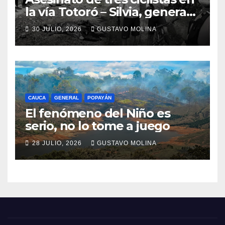
la vía Totoró – Silvia, genera
consternación en el Cauca
30 JULIO, 2026
GUSTAVO MOLINA
CAUCA
GENERAL
POPAYÁN
El fenómeno del Niño es
serio, no lo tome a juego
28 JULIO, 2026
GUSTAVO MOLINA