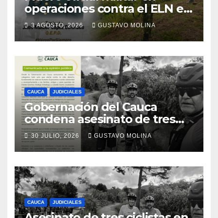
operaciones contra el ELN en
el sur del Cauca
3 AGOSTO, 2026
GUSTAVO MOLINA
CAUCA
JUDICIALES
Gobernación del Cauca
condena asesinato de tres
ciudadanos y exige medidas
30 JULIO, 2026
GUSTAVO MOLINA
urgentes al Gobierno
Nacional
CAUCA
JUDICIALES
Asesinato de tres ciclistas en