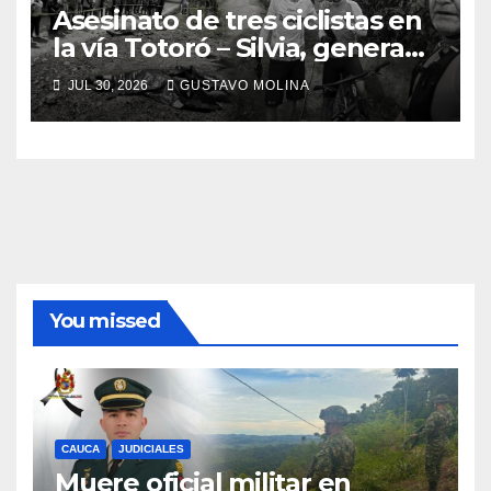
Asesinato de tres ciclistas en
la vía Totoró – Silvia, genera
consternación en el Cauca
JUL 30, 2026
GUSTAVO MOLINA
You missed
CAUCA
JUDICIALES
Muere oficial militar en