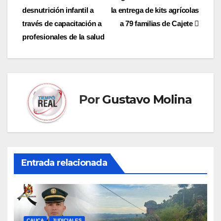
de
desnutrición infantil a
la entrega de kits agrícolas
entradas
través de capacitación a
a 79 familias de Cajete
profesionales de la salud
Por
Gustavo Molina
Entrada relacionada
CAUCA
JUDICIALES