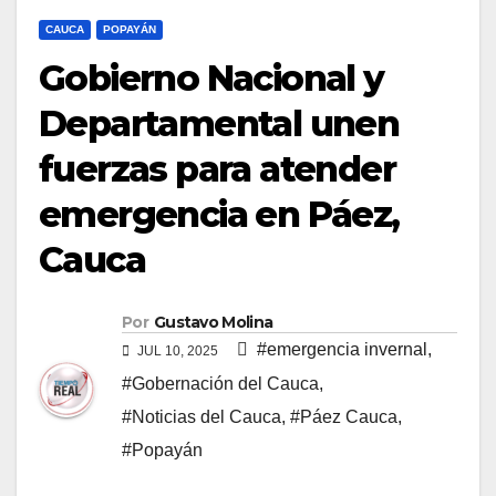
CAUCA
POPAYÁN
Gobierno Nacional y
Departamental unen
fuerzas para atender
emergencia en Páez,
Cauca
Por
Gustavo Molina
#emergencia invernal
,
JUL 10, 2025
#Gobernación del Cauca
,
#Noticias del Cauca
,
#Páez Cauca
,
#Popayán