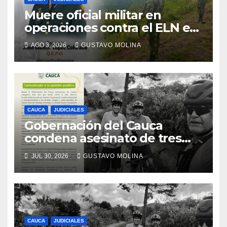
Muere oficial militar en
operaciones contra el ELN en
el sur del Cauca
AGO 3, 2026
GUSTAVO MOLINA
CAUCA
JUDICIALES
Gobernación del Cauca
condena asesinato de tres
ciudadanos y exige medidas
JUL 30, 2026
GUSTAVO MOLINA
urgentes al Gobierno
Nacional
CAUCA
JUDICIALES