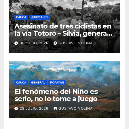
CAUCA
JUDICIALES
Asesinato de tres ciclistas en
la vía Totoró – Silvia, genera
consternación en el Cauca
30 JULIO, 2026
GUSTAVO MOLINA
CAUCA
GENERAL
POPAYÁN
El fenómeno del Niño es
serio, no lo tome a juego
28 JULIO, 2026
GUSTAVO MOLINA