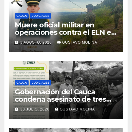
CAUCA
JUDICIALES
Muere oficial militar en
operaciones contra el ELN en
el sur del Cauca
3 AGOSTO, 2026
GUSTAVO MOLINA
CAUCA
JUDICIALES
Gobernación del Cauca
condena asesinato de tres
ciudadanos y exige medidas
30 JULIO, 2026
GUSTAVO MOLINA
urgentes al Gobierno
Nacional