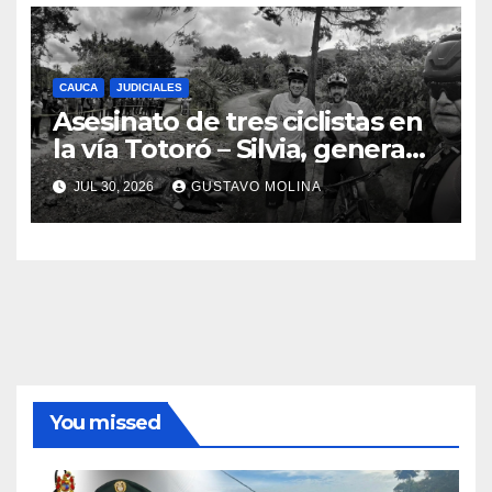
CAUCA
JUDICIALES
Asesinato de tres ciclistas en
la vía Totoró – Silvia, genera
consternación en el Cauca
JUL 30, 2026
GUSTAVO MOLINA
You missed