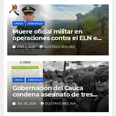
CAUCA
JUDICIALES
Muere oficial militar en
operaciones contra el ELN en
el sur del Cauca
AGO 3, 2026
GUSTAVO MOLINA
CAUCA
JUDICIALES
Gobernación del Cauca
condena asesinato de tres
ciudadanos y exige medidas
JUL 30, 2026
GUSTAVO MOLINA
urgentes al Gobierno
Nacional