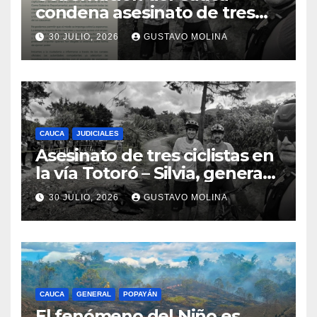
condena asesinato de tres
ciudadanos y exige medidas
30 JULIO, 2026
GUSTAVO MOLINA
urgentes al Gobierno
Nacional
CAUCA
JUDICIALES
Asesinato de tres ciclistas en
la vía Totoró – Silvia, genera
consternación en el Cauca
30 JULIO, 2026
GUSTAVO MOLINA
CAUCA
GENERAL
POPAYÁN
El fenómeno del Niño es