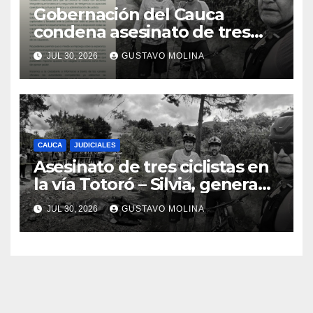
Gobernación del Cauca
condena asesinato de tres
ciudadanos y exige medidas
JUL 30, 2026
GUSTAVO MOLINA
urgentes al Gobierno
Nacional
CAUCA
JUDICIALES
Asesinato de tres ciclistas en
la vía Totoró – Silvia, genera
consternación en el Cauca
JUL 30, 2026
GUSTAVO MOLINA