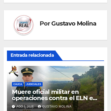
Por
Gustavo Molina
Entrada relacionada
CAUCA
JUDICIALES
Muere oficial militar en
operaciones contra el ELN en
el sur del Cauca
AGO 3, 2026
GUSTAVO MOLINA