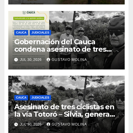
CAUCA
JUDICIALES
Gobernación del Cauca
condena asesinato de tres
ciudadanos y exige medidas
JUL 30, 2026
GUSTAVO MOLINA
urgentes al Gobierno
Nacional
CAUCA
JUDICIALES
Asesinato de tres ciclistas en
la vía Totoró – Silvia, genera
consternación en el Cauca
JUL 30, 2026
GUSTAVO MOLINA