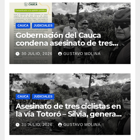
CAUCA
JUDICIALES
Gobernación del Cauca
condena asesinato de tres
ciudadanos y exige medidas
30 JULIO, 2026
GUSTAVO MOLINA
urgentes al Gobierno
Nacional
CAUCA
JUDICIALES
Asesinato de tres ciclistas en
la vía Totoró – Silvia, genera
consternación en el Cauca
30 JULIO, 2026
GUSTAVO MOLINA