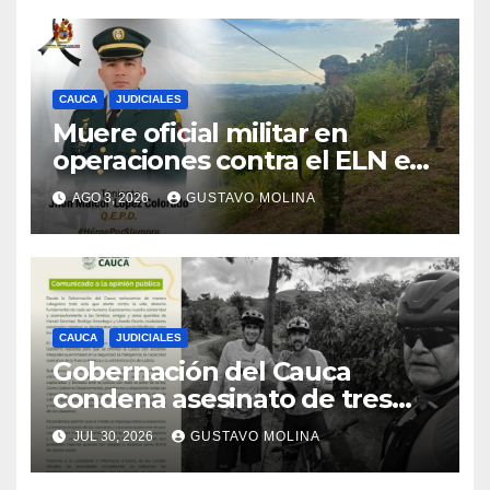
CAUCA
JUDICIALES
Muere oficial militar en
operaciones contra el ELN en
el sur del Cauca
AGO 3, 2026
GUSTAVO MOLINA
CAUCA
JUDICIALES
Gobernación del Cauca
condena asesinato de tres
ciudadanos y exige medidas
JUL 30, 2026
GUSTAVO MOLINA
urgentes al Gobierno
Nacional