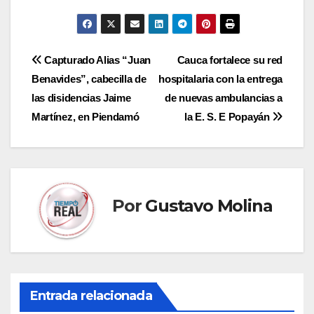
Navegación
Capturado Alias “Juan
Cauca fortalece su red
Benavides”, cabecilla de
hospitalaria con la entrega
de
las disidencias Jaime
de nuevas ambulancias a
entradas
Martínez, en Piendamó
la E. S. E Popayán
Por
Gustavo Molina
Entrada relacionada