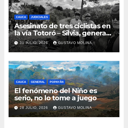
CAUCA
JUDICIALES
Asesinato de tres ciclistas en
la vía Totoró – Silvia, genera
consternación en el Cauca
30 JULIO, 2026
GUSTAVO MOLINA
CAUCA
GENERAL
POPAYÁN
El fenómeno del Niño es
serio, no lo tome a juego
28 JULIO, 2026
GUSTAVO MOLINA