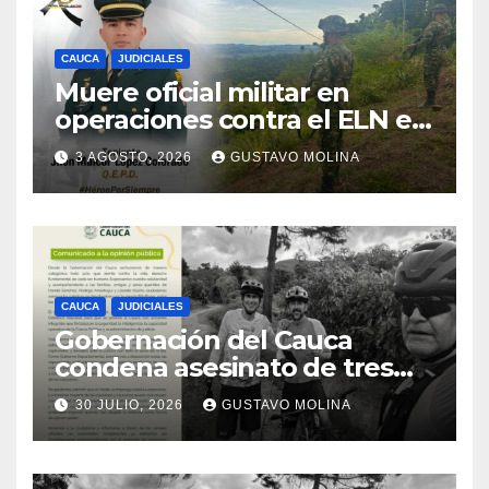
CAUCA
JUDICIALES
Muere oficial militar en
operaciones contra el ELN en
el sur del Cauca
3 AGOSTO, 2026
GUSTAVO MOLINA
CAUCA
JUDICIALES
Gobernación del Cauca
condena asesinato de tres
ciudadanos y exige medidas
30 JULIO, 2026
GUSTAVO MOLINA
urgentes al Gobierno
Nacional