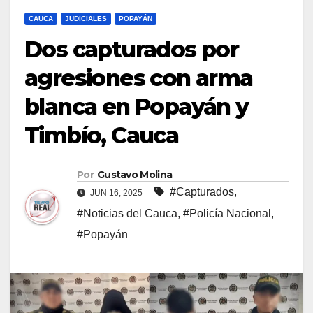
CAUCA
JUDICIALES
POPAYÁN
Dos capturados por
agresiones con arma
blanca en Popayán y
Timbío, Cauca
Por
Gustavo Molina
#Capturados
,
JUN 16, 2025
#Noticias del Cauca
,
#Policía Nacional
,
#Popayán