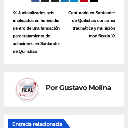
Navegación
Judicializados seis
Capturado en Santander
implicados en homicidio
de Quilichao con arma
de
dentro de una fundación
traumática y munición
entradas
para tratamiento de
modificada
adicciones en Santander
de Quilichao
Por
Gustavo Molina
Entrada relacionada