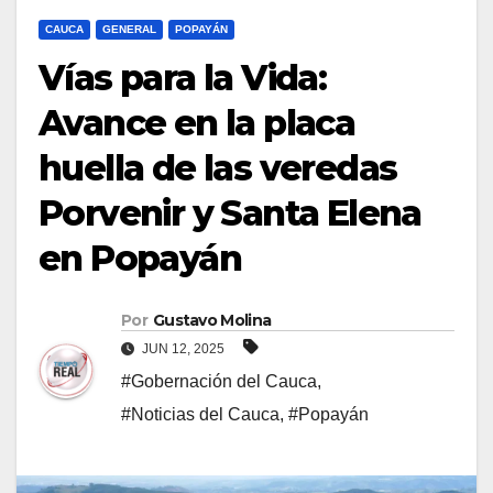
CAUCA
GENERAL
POPAYÁN
Vías para la Vida:
Avance en la placa
huella de las veredas
Porvenir y Santa Elena
en Popayán
Por
Gustavo Molina
JUN 12, 2025
#Gobernación del Cauca
,
#Noticias del Cauca
,
#Popayán