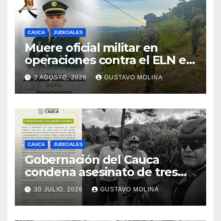
CAUCA
JUDICIALES
Muere oficial militar en
operaciones contra el ELN en
el sur del Cauca
3 AGOSTO, 2026
GUSTAVO MOLINA
CAUCA
JUDICIALES
Gobernación del Cauca
condena asesinato de tres
ciudadanos y exige medidas
30 JULIO, 2026
GUSTAVO MOLINA
urgentes al Gobierno
Nacional