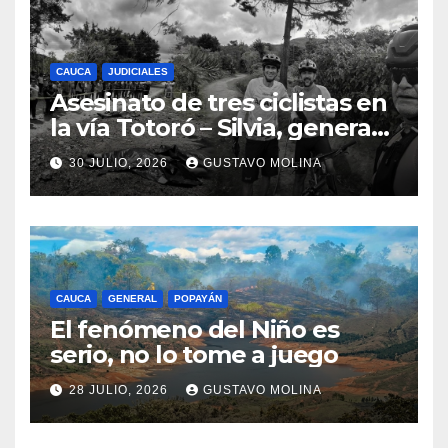
CAUCA
JUDICIALES
Asesinato de tres ciclistas en
la vía Totoró – Silvia, genera
consternación en el Cauca
30 JULIO, 2026
GUSTAVO MOLINA
CAUCA
GENERAL
POPAYÁN
El fenómeno del Niño es
serio, no lo tome a juego
28 JULIO, 2026
GUSTAVO MOLINA