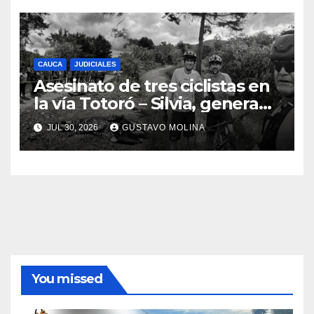
Nacional
CAUCA
JUDICIALES
Asesinato de tres ciclistas en
la vía Totoró – Silvia, genera
consternación en el Cauca
JUL 30, 2026
GUSTAVO MOLINA
You missed