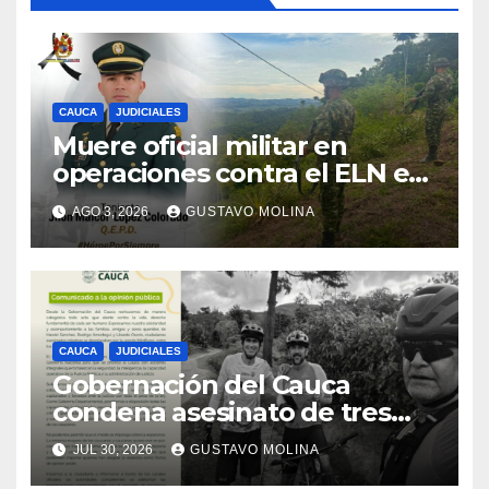
CAUCA
JUDICIALES
Muere oficial militar en
operaciones contra el ELN en
el sur del Cauca
AGO 3, 2026
GUSTAVO MOLINA
CAUCA
JUDICIALES
Gobernación del Cauca
condena asesinato de tres
ciudadanos y exige medidas
JUL 30, 2026
GUSTAVO MOLINA
urgentes al Gobierno