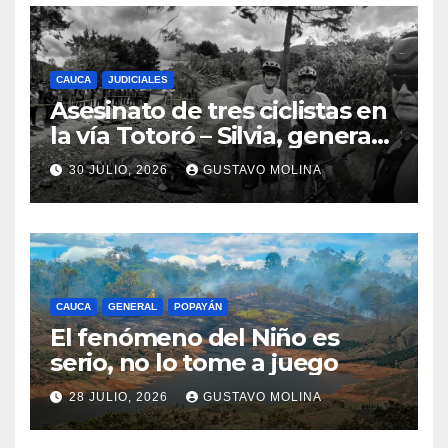
CAUCA
JUDICIALES
Asesinato de tres ciclistas en
la vía Totoró – Silvia, genera
consternación en el Cauca
30 JULIO, 2026
GUSTAVO MOLINA
CAUCA
GENERAL
POPAYÁN
El fenómeno del Niño es
serio, no lo tome a juego
28 JULIO, 2026
GUSTAVO MOLINA