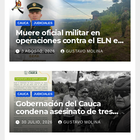
CAUCA
JUDICIALES
Muere oficial militar en
operaciones contra el ELN en
el sur del Cauca
3 AGOSTO, 2026
GUSTAVO MOLINA
CAUCA
JUDICIALES
Gobernación del Cauca
condena asesinato de tres
ciudadanos y exige medidas
30 JULIO, 2026
GUSTAVO MOLINA
urgentes al Gobierno
Nacional