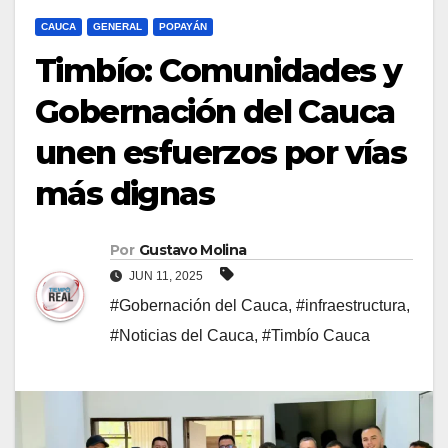
CAUCA
GENERAL
POPAYÁN
Timbío: Comunidades y
Gobernación del Cauca
unen esfuerzos por vías
más dignas
Por
Gustavo Molina
JUN 11, 2025
#Gobernación del Cauca
,
#infraestructura
,
#Noticias del Cauca
,
#Timbío Cauca