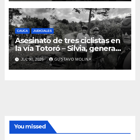
Nacional
CAUCA
JUDICIALES
Asesinato de tres ciclistas en
la vía Totoró – Silvia, genera
consternación en el Cauca
JUL 30, 2026
GUSTAVO MOLINA
You missed