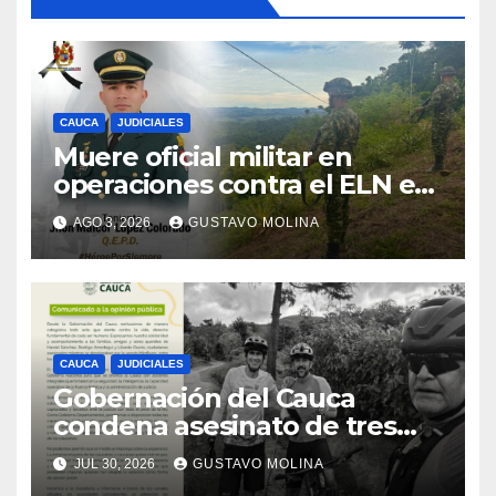
CAUCA
JUDICIALES
Muere oficial militar en
operaciones contra el ELN en
el sur del Cauca
AGO 3, 2026
GUSTAVO MOLINA
CAUCA
JUDICIALES
Gobernación del Cauca
condena asesinato de tres
ciudadanos y exige medidas
JUL 30, 2026
GUSTAVO MOLINA
urgentes al Gobierno