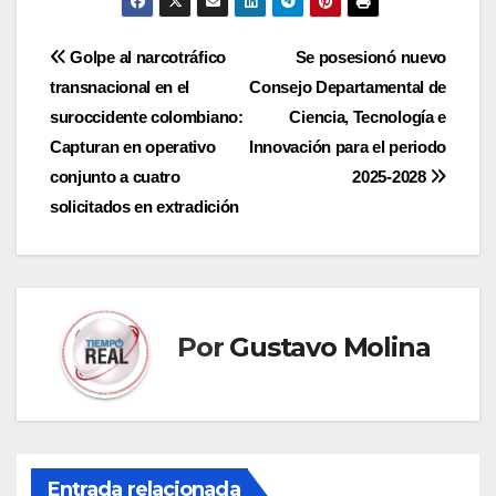
Navegación
Golpe al narcotráfico
Se posesionó nuevo
transnacional en el
Consejo Departamental de
de
suroccidente colombiano:
Ciencia, Tecnología e
entradas
Capturan en operativo
Innovación para el periodo
conjunto a cuatro
2025-2028
solicitados en extradición
Por
Gustavo Molina
Entrada relacionada