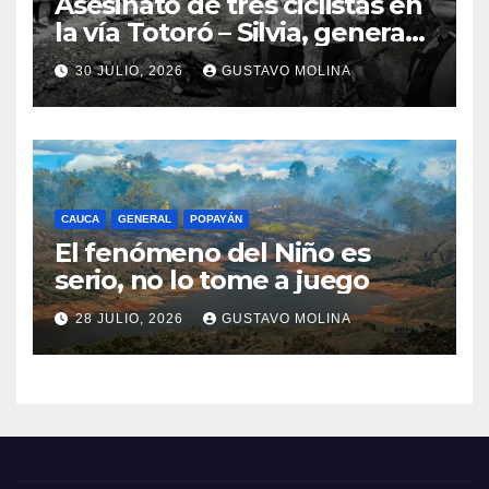
Asesinato de tres ciclistas en
la vía Totoró – Silvia, genera
consternación en el Cauca
30 JULIO, 2026
GUSTAVO MOLINA
CAUCA
GENERAL
POPAYÁN
El fenómeno del Niño es
serio, no lo tome a juego
28 JULIO, 2026
GUSTAVO MOLINA