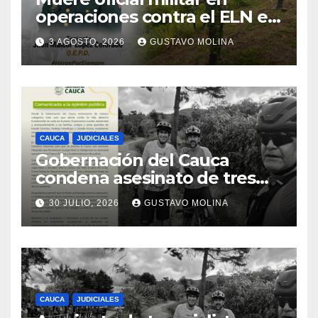
operaciones contra el ELN en
el sur del Cauca
3 AGOSTO, 2026
GUSTAVO MOLINA
CAUCA
JUDICIALES
Gobernación del Cauca
condena asesinato de tres
ciudadanos y exige medidas
30 JULIO, 2026
GUSTAVO MOLINA
urgentes al Gobierno
Nacional
CAUCA
JUDICIALES