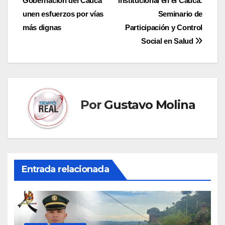
Gobernación del Cauca
institucional en el Cauca:
de
unen esfuerzos por vías
Seminario de
entradas
más dignas
Participación y Control
Social en Salud
Por
Gustavo Molina
Entrada relacionada