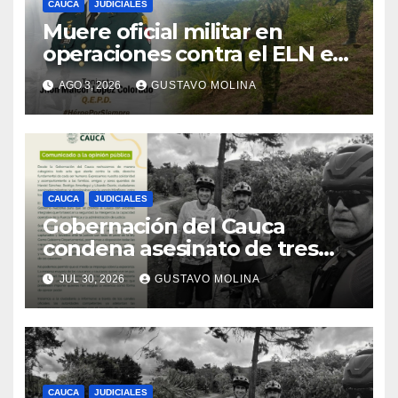
CAUCA
JUDICIALES
Muere oficial militar en
operaciones contra el ELN en
el sur del Cauca
AGO 3, 2026
GUSTAVO MOLINA
CAUCA
JUDICIALES
Gobernación del Cauca
condena asesinato de tres
ciudadanos y exige medidas
JUL 30, 2026
GUSTAVO MOLINA
urgentes al Gobierno
Nacional
CAUCA
JUDICIALES