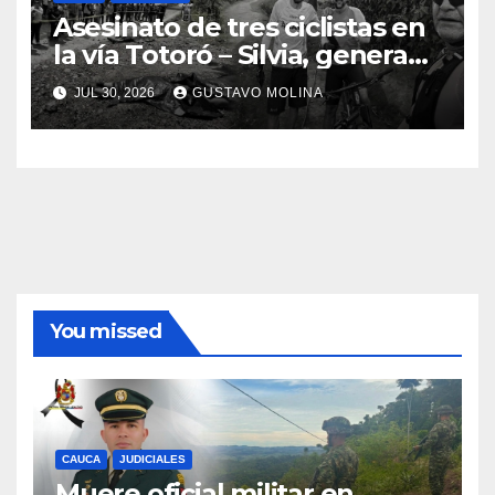
Asesinato de tres ciclistas en
la vía Totoró – Silvia, genera
consternación en el Cauca
JUL 30, 2026
GUSTAVO MOLINA
You missed
CAUCA
JUDICIALES
Muere oficial militar en