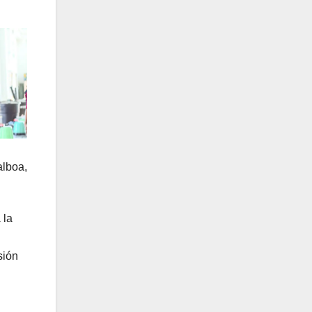
alboa,
 la
sión