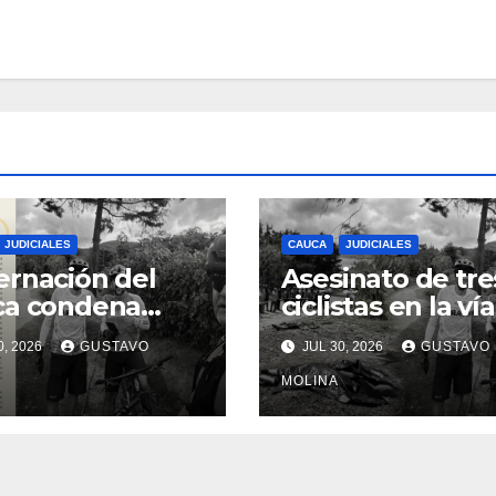
JUDICIALES
CAUCA
JUDICIALES
rnación del
Asesinato de tre
ca condena
ciclistas en la vía
inato de tres
Totoró – Silvia,
0, 2026
GUSTAVO
JUL 30, 2026
GUSTAVO
anos y exige
genera
das urgentes
consternación e
MOLINA
obierno
Cauca
onal