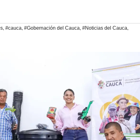
es
,
#cauca
,
#Gobernación del Cauca
,
#Noticias del Cauca
,