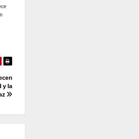
ece
ón
lecen
 y la
az