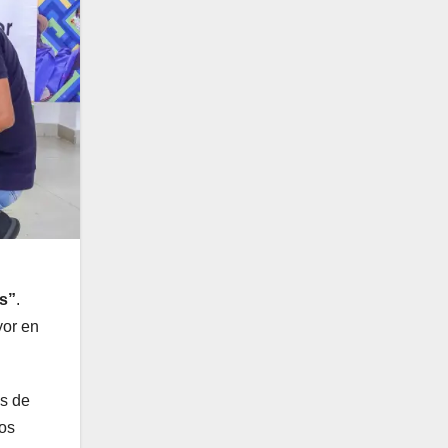
s”
.
yor en
as de
los