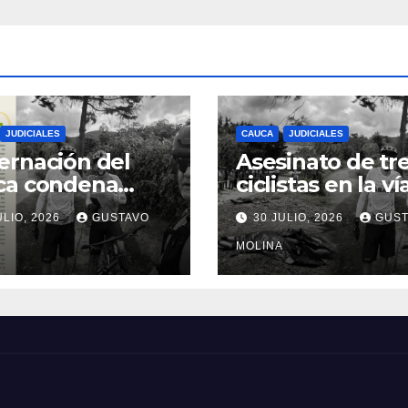
JUDICIALES
CAUCA
JUDICIALES
rnación del
Asesinato de tr
ca condena
ciclistas en la ví
inato de tres
Totoró – Silvia,
ULIO, 2026
GUSTAVO
30 JULIO, 2026
GUST
anos y exige
genera
idas urgentes
consternación e
MOLINA
obierno
Cauca
onal