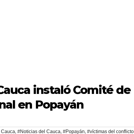
Cauca instaló Comité de
onal en Popayán
l Cauca
,
#Noticias del Cauca
,
#Popayán
,
#víctimas del conflicto