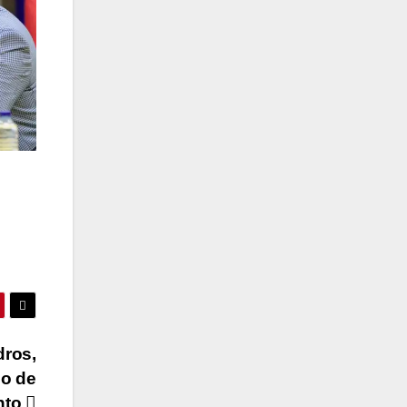
dros,
go de
nto