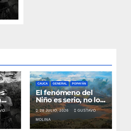
n el
CAUCA
GENERAL
POPAYÁN
es
El fenómeno del
a
Niño es serio, no lo
tome a juego
VO
28 JULIO, 2026
GUSTAVO
n el
MOLINA