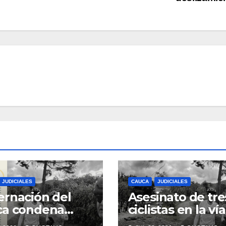
JUDICIALES
CAUCA
JUDICIALES
rnación del
Asesinato de tre
ca condena
ciclistas en la vía
inato de tres
Totoró – Silvia,