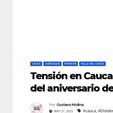
CAUCA
JUDICIALES
POPAYÁN
VALLE DEL CAUCA
Tensión en Cauca
del aniversario d
Por
Gustavo Molina
#cauca
,
#Disiden
MAY 27, 2025