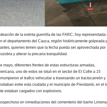
eación de la extinta guerrilla de las FARC, hoy represenrtada
en el departamento del Cauca, región históricamente golpeada p
itantes, quienes temen que la fecha pueda ser aprovechada por
zobra y alterar la precaria tranquilidad.
 mayo, diferentes frentes de estas estructuras armadas,
ericana, uno de estos se situó en el sector de El Cofre a 15
umpieron el trafico vehicuilar a travesando un tractocamión y
ansitaban entre esta ciudada y el municipio de Piendamó, en el l
te estaban cargados con explosivos.
 sospechoso en inmediaciones del cementerio del barrio Limonar