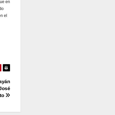
que en
do
n el
ayán
 José
ito