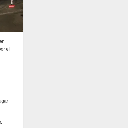
 en
or el
ugar
,