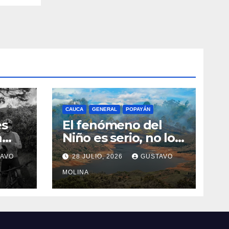
CAUCA
GENERAL
POPAYÁN
es
El fenómeno del
a
Niño es serio, no lo
tome a juego
AVO
28 JULIO, 2026
GUSTAVO
n el
MOLINA