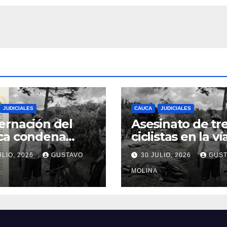
onal
JUDICIALES
CAUCA
JUDICIALES
rnación del
Asesinato de tr
ca condena
ciclistas en la ví
inato de tres
Totoró – Silvia,
ULIO, 2026
GUSTAVO
30 JULIO, 2026
GUST
anos y exige
genera
idas urgentes
consternación e
MOLINA
obierno
Cauca
onal