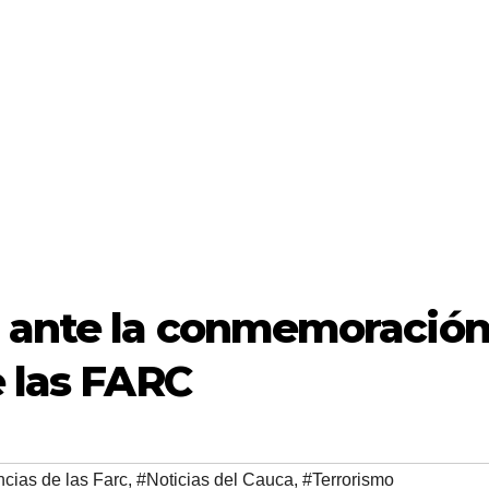
 ante la conmemoració
e las FARC
cias de las Farc
,
#Noticias del Cauca
,
#Terrorismo